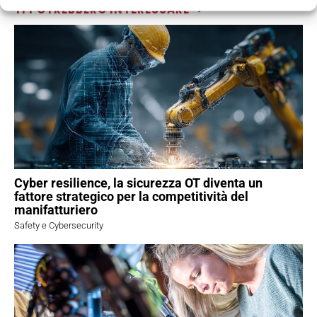
TI POTREBBERO INTERESSARE ⇢
Cyber resilience, la sicurezza OT diventa un
fattore strategico per la competitività del
manifatturiero
Safety e Cybersecurity