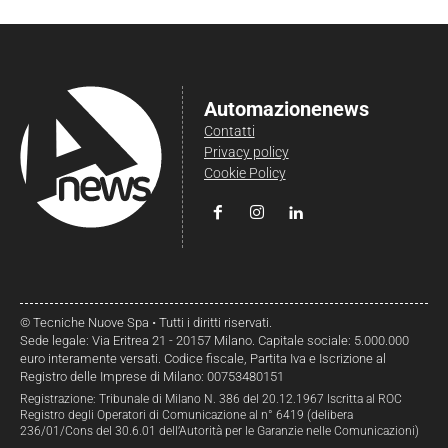
Automazionenews
Contatti
Privacy policy
Cookie Policy
© Tecniche Nuove Spa • Tutti i diritti riservati.
Sede legale: Via Eritrea 21 - 20157 Milano. Capitale sociale: 5.000.000
euro interamente versati. Codice fiscale, Partita Iva e Iscrizione al
Registro delle Imprese di Milano: 00753480151
Registrazione: Tribunale di Milano N. 386 del 20.12.1967 Iscritta al ROC
Registro degli Operatori di Comunicazione al n° 6419 (delibera
236/01/Cons del 30.6.01 dell’Autorità per le Garanzie nelle Comunicazioni)