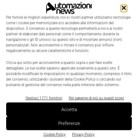
Per fornire le migliori esperienze, noi e i nostri partner utilizziamo tecnologie
come i cookie per memorizzare e/o accedere alle informazioni del
dispositivo. Il consenso a queste tecnologie permetterà a noi e ai nostri
partner di elaborare dati personali come il comportamento durante la
navigazione o gli ID univoci su questo sito e di mostrare annunci (non)
personalizzati. Non acconsentire o ritirare il consenso può influire
negativamente su alcune caratteristiche e funzioni.
Clicca qui sotto per acconsentire a quanto sopra o per fare scelte
LEGGI LA RIVISTA ⇢
dettagliate. Le tue scelte saranno applicate solamente a questo sito. È
possibile modificare le impostazioni in qualsiasi momento, compreso il ritiro
del consenso, utilizzando i pulsanti della Cookie Policy o cliccando sul
pulsante di gestione del consenso nella parte inferiore dello schermo.
Gestisci 1771 fornitori
Per saperne di più su questi scopi
Accetta
Preferenze
Cookie Policy
Privacy Policy