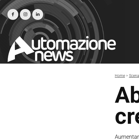
Home
Scena
Ab
cr
Aumentano 