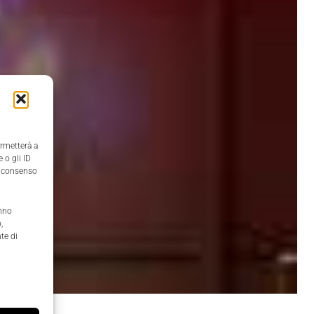
ermetterà a
 o gli ID
il consenso
anno
,
te di