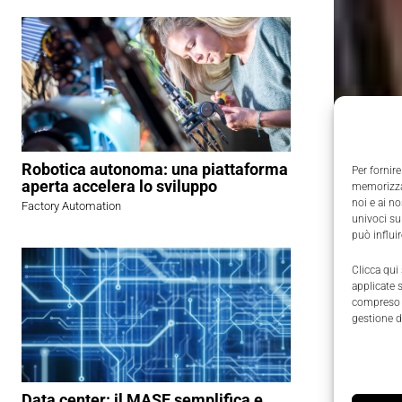
Robotica autonoma: una piattaforma
Per fornire
aperta accelera lo sviluppo
memorizzar
noi e ai n
Factory Automation
univoci su
può influi
Clicca qui
applicate 
compreso i
gestione d
Data center: il MASE semplifica e