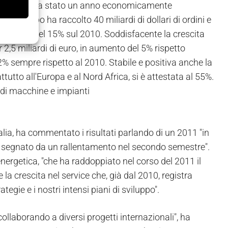
nonostante sia stato un anno economicamente
e il gruppo ha raccolto 40 miliardi di dollari di ordini e
a del 18% e del 15% sul 2010. Soddisfacente la crescita
r 2,5 miliardi di euro, in aumento del 5% rispetto
 2% sempre rispetto al 2010. Stabile e positiva anche la
ttutto all'Europa e al Nord Africa, si è attestata al 55%.
e di macchine e impianti
ia, ha commentato i risultati parlando di un 2011 "in
e, segnato da un rallentamento nel secondo semestre".
 energetica, "che ha raddoppiato nel corso del 2011 il
la crescita nel service che, già dal 2010, registra
ategie e i nostri intensi piani di sviluppo".
ollaborando a diversi progetti internazionali", ha