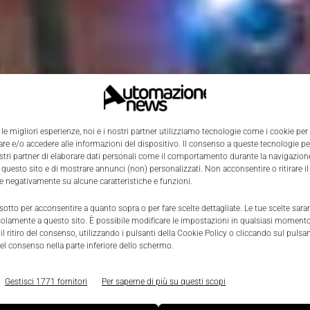
 le migliori esperienze, noi e i nostri partner utilizziamo tecnologie come i cookie per
e e/o accedere alle informazioni del dispositivo. Il consenso a queste tecnologie p
ostri partner di elaborare dati personali come il comportamento durante la navigazione
 questo sito e di mostrare annunci (non) personalizzati. Non acconsentire o ritirare 
re negativamente su alcune caratteristiche e funzioni.
 sotto per acconsentire a quanto sopra o per fare scelte dettagliate. Le tue scelte sar
solamente a questo sito. È possibile modificare le impostazioni in qualsiasi momento
l ritiro del consenso, utilizzando i pulsanti della Cookie Policy o cliccando sul pulsan
el consenso nella parte inferiore dello schermo.
Gestisci 1771 fornitori
Per saperne di più su questi scopi