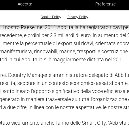
ti 2011 annunciati da Abb rivelano una "buona stabilità, 
Accetta
Preferenze
", per dirla come Joe Hogan, il Ceo di Abb. A livello mondial
Cookie Policy
Privacy Policy
 37 miliardi di dollari di ricavi, con una crescita rispettiv
il nostro Paese: nel 2011 Abb Italia ha registrato ricavi pe
recedente, e ordini per 2,3 miliardi di euro, in aumento del
à, mentre la percentuale di export sui ricavi, orientata sopra
manifatturiera, rinnovabili, marine, trasporti e costruzion
tori in cui Abb Italia si è maggiormente distinta nel 2011.
rei, Country Manager e amministratore delegato di Abb Ital
crescita, seppure in un contesto economico assai sfidant
i sottolineato l'apporto significativo della voce efficienza
generato in maniera trasversale su tutta l'organizzazione e 
 a due cifre, in linea con le nostre aspettative, le nostre str
stato sicuramente anche l'anno delle Smart City. "Abb sta c