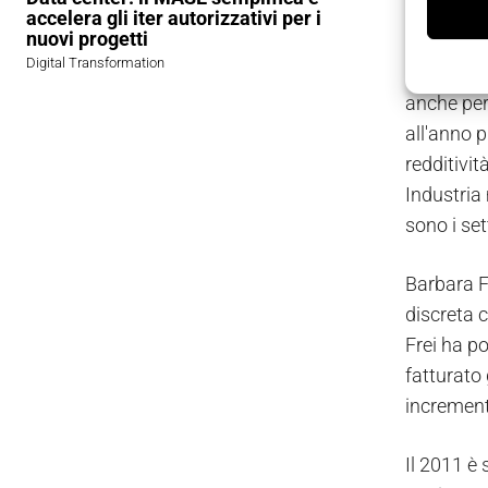
I risulta
accelera gli iter autorizzativi per i
nuovi progetti
turbolento
Digital Transformation
registrato
anche per 
all'anno p
redditivit
Industria 
sono i set
Barbara F
discreta 
Frei ha po
fatturato 
incrementi
Il 2011 è 