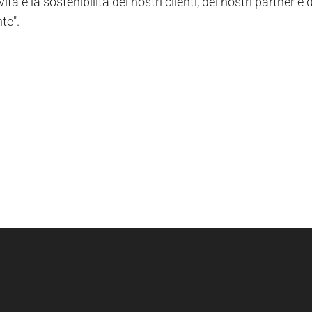
ità e la sostenibilità dei nostri clienti, dei nostri partner
te".