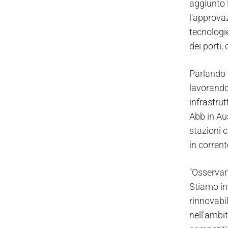
aggiunto 
l'approva
tecnologie
dei porti,
Parlando d
lavorando
infrastrut
Abb in Au
stazioni c
in corrent
"Osservand
Stiamo inn
rinnovabil
nell'ambit