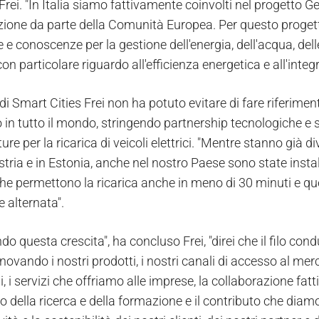
Frei. "In Italia siamo fattivamente coinvolti nel progetto 
zione da parte della Comunità Europea. Per questo progett
 e conoscenze per la gestione dell'energia, dell'acqua, delle 
 con particolare riguardo all'efficienza energetica e all'integ
i Smart Cities Frei non ha potuto evitare di fare riferimen
 in tutto il mondo, stringendo partnership tecnologiche e s
ture per la ricarica di veicoli elettrici. "Mentre stanno già
stria e in Estonia, anche nel nostro Paese sono state inst
he permettono la ricarica anche in meno di 30 minuti e quel
e alternata".
o questa crescita", ha concluso Frei, "direi che il filo con
ovando i nostri prodotti, i nostri canali di accesso al merca
i, i servizi che offriamo alle imprese, la collaborazione f
o della ricerca e della formazione e il contributo che diamo