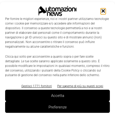
Per fornire le migliori esperienze, noi e i nostri partner utilizziamo tecnologie
come i cookie per memorizzare e/o accedere alle informazioni del
dispositivo. Il consenso a queste tecnologie permetterà a noi e ai nostri
partner di elaborare dati personali come il comportamento durante la
navigazione o gli ID univoci su questo sito e di mostrare annunci (non)
personalizzati. Non acconsentire o ritirare il consenso può influire
negativamente su alcune caratteristiche e funzioni.
Clicca qui sotto per acconsentire a quanto sopra o per fare scelte
dettagliate. Le tue scelte saranno applicate solamente a questo sito. È
possibile modificare le impostazioni in qualsiasi momento, compreso il ritiro
LEGGI LA RIVISTA ⇢
del consenso, utilizzando i pulsanti della Cookie Policy o cliccando sul
pulsante di gestione del consenso nella parte inferiore dello schermo.
Gestisci 1771 fornitori
Per saperne di più su questi scopi
Accetta
Preferenze