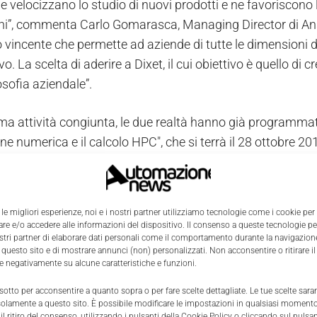
 e velocizzano lo studio di nuovi prodotti e ne favoriscono 
ni”, commenta Carlo Gomarasca, Managing Director di Ansys
o vincente che permette ad aziende di tutte le dimensioni
o. La scelta di aderire a Dixet, il cui obiettivo è quello d
osofia aziendale”.
a attività congiunta, le due realtà hanno già programmato
e numerica e il calcolo HPC", che si terrà il 28 ottobre 201
IT delle aziende, ma anche a chi si occupa della strategia,
competitivo importante e vogliono approfondire il ruolo d
rnata anche Microsoft e CM Consulenze Manageriali che co
 le migliori esperienze, noi e i nostri partner utilizziamo tecnologie come i cookie per
issute da piccole e grandi aziende per innovare i prodotti 
e e/o accedere alle informazioni del dispositivo. Il consenso a queste tecnologie p
ostri partner di elaborare dati personali come il comportamento durante la navigazione
petitivi e quella di contenere i rischi legati agli investime
 questo sito e di mostrare annunci (non) personalizzati. Non acconsentire o ritirare 
re negativamente su alcune caratteristiche e funzioni.
 sotto per acconsentire a quanto sopra o per fare scelte dettagliate. Le tue scelte sar
solamente a questo sito. È possibile modificare le impostazioni in qualsiasi momento
l ritiro del consenso, utilizzando i pulsanti della Cookie Policy o cliccando sul pulsan