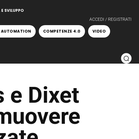
 E SVILUPPO
ACCEDI / REGISTRATI
 AUTOMATION
COMPETENZE 4.0
VIDEO
 e Dixet
omuovere
zate