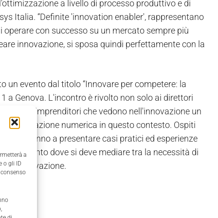
l'ottimizzazione a livello di processo produttivo e di
 Italia. “Definite 'innovation enabler', rappresentano
 di operare con successo su un mercato sempre più
i creare innovazione, si sposa quindi perfettamente con la
 un evento dal titolo “Innovare per competere: la
1 a Genova. L'incontro è rivolto non solo ai direttori
 dirigenti e imprenditori che vedono nell'innovazione un
ella simulazione numerica in questo contesto. Ospiti
ntribuiranno a presentare casi pratici ed esperienze
in un momento dove si deve mediare tra la necessità di
ermetterà a
 o gli ID
nti in innovazione.
il consenso
anno
,
te di