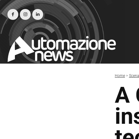
Home
Scena
A 
in
te