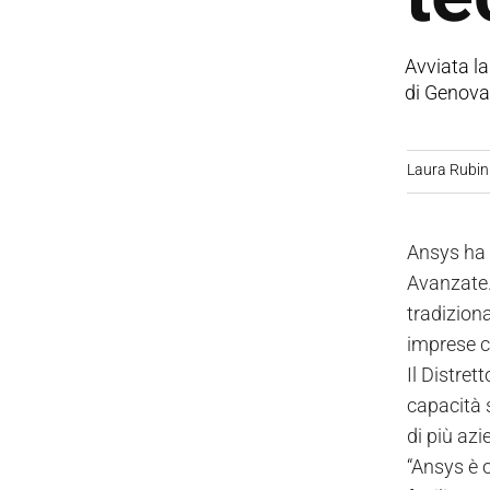
Avviata la
di Genova.
Laura Rubin
Ansys ha 
Avanzate. 
tradiziona
imprese c
Il Distret
capacità 
di più az
“Ansys è 