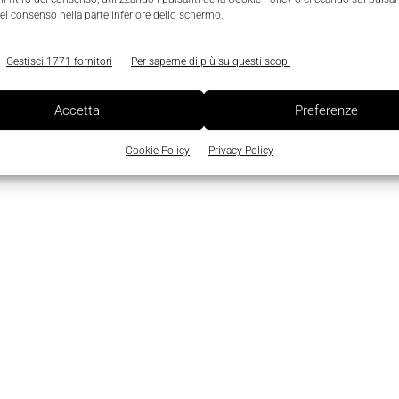
el consenso nella parte inferiore dello schermo.
Gestisci 1771 fornitori
Per saperne di più su questi scopi
Accetta
Preferenze
Cookie Policy
Privacy Policy