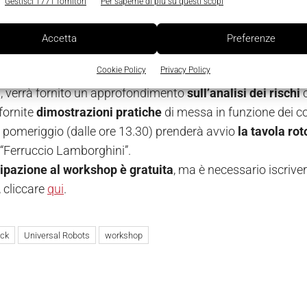
tria 4.0
, portando la propria testimonianza applicativa e p
Gestisci 1771 fornitori
Per saperne di più su questi scopi
Accetta
Preferenze
uti del workshop
Cookie Policy
Privacy Policy
della giornata di lavoro verranno illustrati
i vantaggi dell
li, verrà fornito un approfondimento
sull’analisi dei rischi
c
fornite
dimostrazioni pratiche
di messa in funzione dei c
 pomeriggio (dalle ore 13.30) prenderà avvio
la tavola ro
“Ferruccio Lamborghini”.
ipazione al workshop è gratuita
, ma è necessario iscriver
 cliccare
qui
.
ick
Universal Robots
workshop