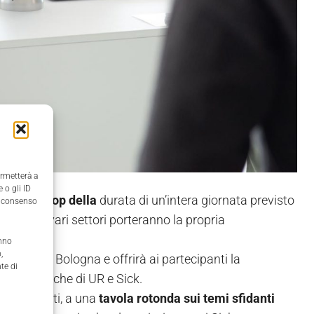
ermetterà a
 o gli ID
un
workshop della
durata di un’intera giornata previsto
il consenso
 leader di vari settori porteranno la propria
anno
,
ghini” di Bologna e offrirà ai partecipanti la
te di
 tecnologiche di UR e Sick.
nno, infatti, a una
tavola rotonda sui temi sfidanti