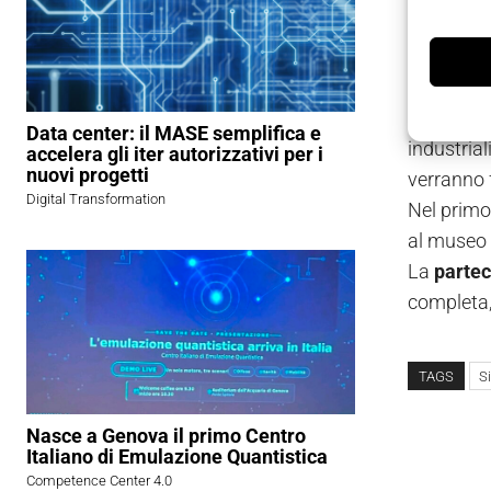
dell’indus
Conten
Nel corso 
Data center: il MASE semplifica e
industria
accelera gli iter autorizzativi per i
nuovi progetti
verranno 
Digital Transformation
Nel primo
al museo 
La
partec
completa,
TAGS
S
Nasce a Genova il primo Centro
Italiano di Emulazione Quantistica
Competence Center 4.0