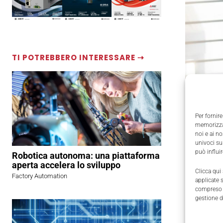
TI POTREBBERO INTERESSARE ⇢
Per fornire
memorizzar
noi e ai n
Universa
univoci su
può influi
Robotica autonoma: una piattaforma
a Bologn
aperta accelera lo sviluppo
testimonia
Clicca qui
Factory Automation
applicate 
L'evento s
compreso i
possibilit
gestione d
Alcuni dei