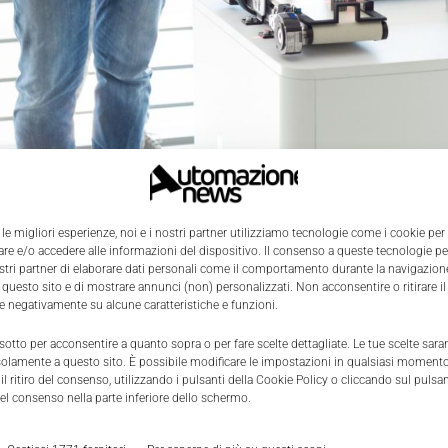
 le migliori esperienze, noi e i nostri partner utilizziamo tecnologie come i cookie per
e e/o accedere alle informazioni del dispositivo. Il consenso a queste tecnologie p
ostri partner di elaborare dati personali come il comportamento durante la navigazione
l Robots
e il partner Sick,
incontrano le imprese durante 
 questo sito e di mostrare annunci (non) personalizzati. Non acconsentire o ritirare 
re negativamente su alcune caratteristiche e funzioni.
a il 19 novembre.
Oltre agli organizzatori, aziende italiane
nza di applicazioni con i cobot UR e i sensori Sick.
 sotto per acconsentire a quanto sopra o per fare scelte dettagliate. Le tue scelte sar
solamente a questo sito. È possibile modificare le impostazioni in qualsiasi momento
i terrà nella splendida cornice del museo “Ferruccio Lambor
l ritiro del consenso, utilizzando i pulsanti della Cookie Policy o cliccando sul pulsan
à di confrontarsi con aziende che hanno scelto le soluzioni
el consenso nella parte inferiore dello schermo.
 nomi più importanti della manifattura italiana partecipera