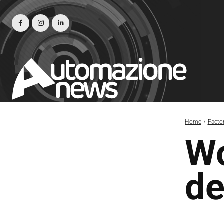
Home
Facto
Wo
de