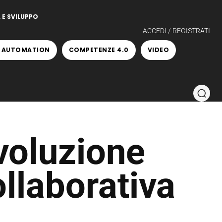
 E SVILUPPO
ACCEDI / REGISTRATI
 AUTOMATION
COMPETENZE 4.0
VIDEO
voluzione
ollaborativa