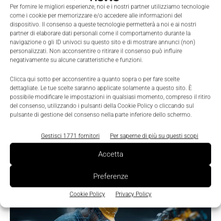
Per fornire le migliori esperienze, noi e i nostri partner utilizziamo tecnologie
come i cookie per memorizzare e/o accedere alle informazioni del
dispositivo. Il consenso a queste tecnologie permetterà a noi e ai nostri
partner di elaborare dati personali come il comportamento durante la
navigazione o gli ID univoci su questo sito e di mostrare annunci (non)
personalizzati. Non acconsentire o ritirare il consenso può influire
negativamente su alcune caratteristiche e funzioni.
LEGGI LA RIVISTA ⇢
Clicca qui sotto per acconsentire a quanto sopra o per fare scelte
dettagliate. Le tue scelte saranno applicate solamente a questo sito. È
possibile modificare le impostazioni in qualsiasi momento, compreso il ritiro
del consenso, utilizzando i pulsanti della Cookie Policy o cliccando sul
pulsante di gestione del consenso nella parte inferiore dello schermo.
Gestisci 1771 fornitori
Per saperne di più su questi scopi
Accetta
Preferenze
TI POTREBBERO INTERESSARE ⇢
Cookie Policy
Privacy Policy