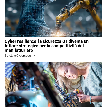
Cyber resilience, la sicurezza OT diventa un
fattore strategico per la competitività del
manifatturiero
Safety e Cybersecurity