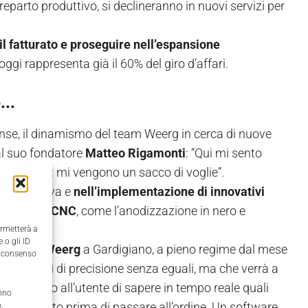
eparto produttivo, si declineranno in nuovi servizi per
il fatturato e proseguire nell’espansione
ggi rappresenta già il 60% del giro d’affari.
...
se, il dinamismo del team Weerg in cerca di nuove
dal suo fondatore
Matteo Rigamonti
: “Qui mi sento
aramelle: mi vengono un sacco di voglie”.
à produttiva e
nell’implementazione di innovativi
ioni per il CNC
, come l’anodizzazione in nero e
ermetterà a
 o gli ID
uttivo di Weerg
a Gardigiano, a pieno regime dal mese
il consenso
tisce livelli di precisione senza eguali, ma che verrà a
etteranno all’utente di sapere in tempo reale quali
anno
e il progetto prima di passare all’ordine. Un software
,