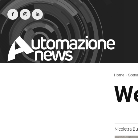
Home
Scena
We
Nicoletta B