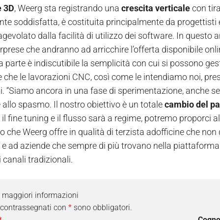
e 3D
, Weerg sta registrando una
crescita verticale
con tira
e soddisfatta, è costituita principalmente da progettisti e
gevolato dalla facilità di utilizzo dei software. In quest
prese che andranno ad arricchire l’offerta disponibile onli
 parte è indiscutibile la semplicità con cui si possono gest
e che le lavorazioni CNC, così come le intendiamo noi, pre
. “Siamo ancora in una fase di sperimentazione, anche se
allo spasmo. Il nostro obiettivo è un totale
cambio del pa
 il fine tuning e il flusso sarà a regime, potremo proporci
o che Weerg offre in qualità di terzista adofficine che non d
e ad aziende che sempre di più trovano nella piattaforma o
i canali tradizionali.
i maggiori informazioni
 contrassegnati con
*
sono obbligatori.
*
Cogn