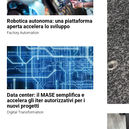
Robotica autonoma: una piattaforma
aperta accelera lo sviluppo
Factory Automation
Data center: il MASE semplifica e
accelera gli iter autorizzativi per i
nuovi progetti
Digital Transformation