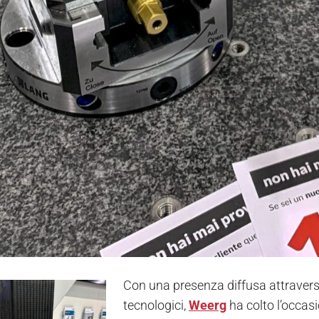
Con una presenza diffusa attraverso
tecnologici,
Weerg
ha colto l’occas