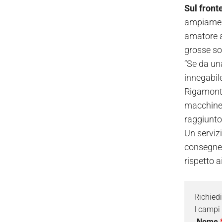
Sul front
ampiament
amatore a
grosse sor
“Se da una
innegabil
Rigamonti
macchine 
raggiunto
Un servizi
consegne 
rispetto a
Richied
I campi
Nome