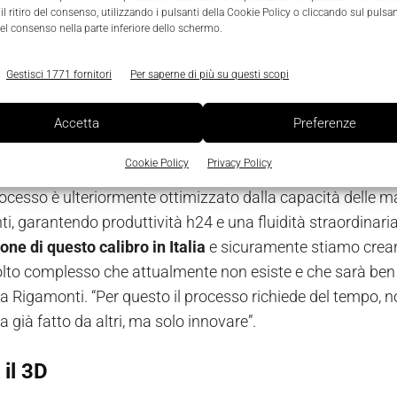
l ritiro del consenso, utilizzando i pulsanti della Cookie Policy o cliccando sul pulsan
rio su cui Weerg sta lavorando da tempo, puntando su si
el consenso nella parte inferiore dello schermo.
nte le quotazioni di volta in volta in base ai reali tempi ri
i già effettuate.
Gestisci 1771 fornitori
Per saperne di più su questi scopi
va sede è già operativa
la prima linea di 5 Hermle C42U i
ta da un robot e supervisionata da un unico operatore. En
Accetta
Preferenze
allata la seconda automazione per gli altri 5 centri di lav
Cookie Policy
Privacy Policy
ià operativi.
processo è ulteriormente ottimizzato dalla capacità delle m
i, garantendo produttività h24 e una fluidità straordinaria
ne di questo calibro in Italia
e sicuramente stiamo crean
lto complesso che attualmente non esiste e che sarà ben dif
Rigamonti. “Per questo il processo richiede del tempo, n
 già fatto da altri, ma solo innovare”.
il 3D