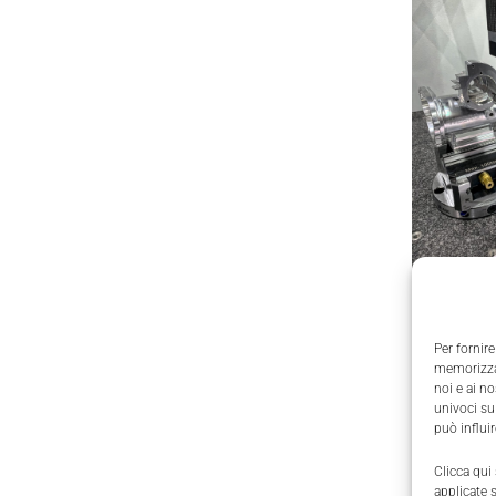
Espressio
macchinar
Per fornire
argento.
memorizzar
noi e ai n
Tanti gli
univoci su
di marzo.
può influi
breve ult
Clicca qui
parti del 
applicate 