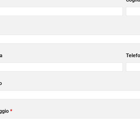
a
Telef
o
ggio
*