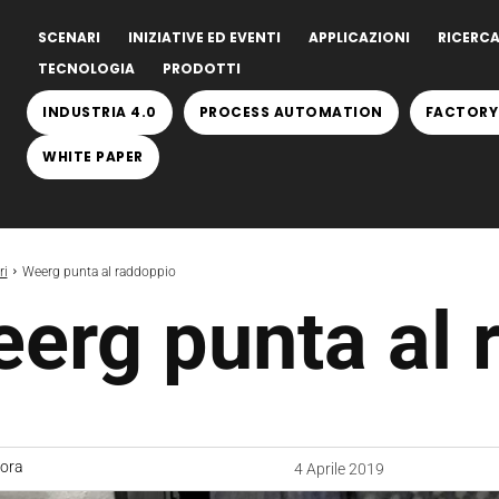
SCENARI
INIZIATIVE ED EVENTI
APPLICAZIONI
RICERCA
TECNOLOGIA
PRODOTTI
INDUSTRIA 4.0
PROCESS AUTOMATION
FACTORY
WHITE PAPER
ri
Weerg punta al raddoppio
erg punta al 
uora
4 Aprile 2019