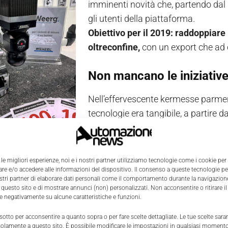
imminenti novità che, partendo dal r
gli utenti della piattaforma.
Obiettivo per il 2019: raddoppiare 
oltreconfine,
con un export che ad o
Non mancano le iniziative
Nell’effervescente kermesse parmen
tecnologie era tangibile, a partire 
come un bambino in un negozio di c
ne che si tradurrà presto nel potenziamento della capacit
i destinati a inedite finiture per il 3D e speciali lavoraz
 le migliori esperienze, noi e i nostri partner utilizziamo tecnologie come i cookie per
e e/o accedere alle informazioni del dispositivo. Il consenso a queste tecnologie p
ostri partner di elaborare dati personali come il comportamento durante la navigazione
 upgrade attualmente in progress presso il
nuovo sito prod
 questo sito e di mostrare annunci (non) personalizzati. Non acconsentire o ritirare 
 A partire dal
preventivatore online
, che già ad oggi garan
re negativamente su alcune caratteristiche e funzioni.
eriormente implementato con
nuove features
. Queste perm
 sotto per acconsentire a quanto sopra o per fare scelte dettagliate. Le tue scelte sar
pezzo da realizzare costano di più, così da poter ottimizzar
solamente a questo sito. È possibile modificare le impostazioni in qualsiasi momento