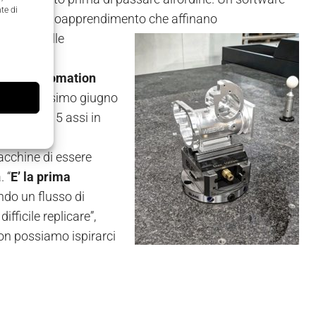
te di
stemi di autoapprendimento che
affinano
chiesti dalle
n full automation
tro il prossimo giugno
oroHermlea 5 assi in
acchine di essere
. “
E’ la prima
do un flusso di
ficile replicare”,
on possiamo ispirarci