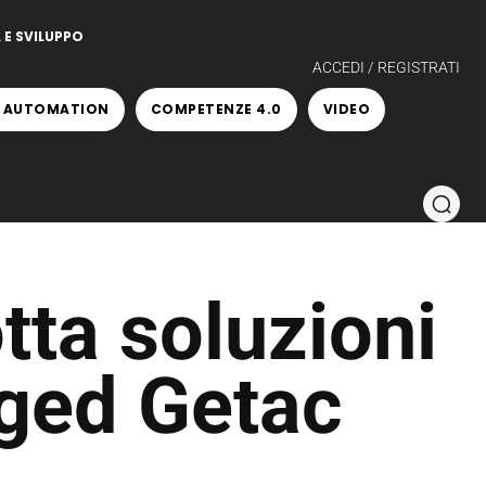
 E SVILUPPO
ACCEDI / REGISTRATI
 AUTOMATION
COMPETENZE 4.0
VIDEO
ta soluzioni
ged Getac