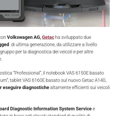
 con
Volkswagen AG,
Getac
ha sviluppato due
ugged
di ultima generazione, da utilizzare a livello
l gruppo per la diagnostica dei veicoli e per altre
e.
gnostica “Professional”, il notebook VAS 6150E basato
mium”, tablet VAS 6160E basato sul nuovo Getac A140,
r eseguire diagnostiche
altamente efficienti sui veicoli
board Diagnostic Information System Service
e
to in base agli elevati standard di qualità di