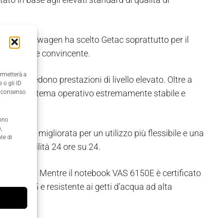
itivi, Volkswagen ha scelto Getac soprattutto per il
o di service convincente.
ermetterà a
, che richiedono prestazioni di livello elevato. Oltre a
 o gli ID
hanno un sistema operativo estremamente stabile e
il consenso
anno
,
portabilità migliorata per un utilizzo più flessibile e una
te di
 disponibilità 24 ore su 24.
 più os
tili. Mentre il notebook VAS 6150E è certificato
icato IP65 e resistente ai getti d’acqua ad alta