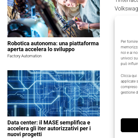
Volkswag
Oltre alle
rapporto q
Per fornire
Robotica autonoma: una piattaforma
memorizzar
aperta accelera lo sviluppo
Il noteboo
noi e ai n
Factory Automation
ciò, i di
univoci su
può influi
performa
Clicca qui
applicate 
Col suo
d
compreso i
batteria s
gestione d
I disposit
IP52 contr
Data center: il MASE semplifica e
pressione
accelera gli iter autorizzativi per i
nuovi progetti