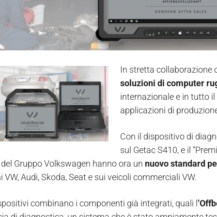
In stretta collaborazione
soluzioni di computer r
internazionale e in tutto i
applicazioni di produzion
Con il dispositivo di dia
sul Getac S410, e il “Pre
ne del Gruppo Volkswagen hanno ora un
nuovo standard pe
i VW, Audi, Skoda, Seat e sui veicoli commerciali VW.
spositivi combinano i componenti già integrati, quali l
’Off
cia di diagnostica, un sistema che è stato ampiamente testa