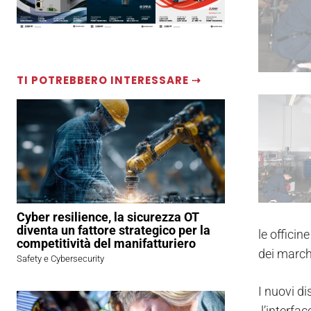
TI POTREBBERO INTERESSARE ⇢
Cyber resilience, la sicurezza OT
diventa un fattore strategico per la
le offici
competitività del manifatturiero
dei march
Safety e Cybersecurity
I nuovi di
l’interfac