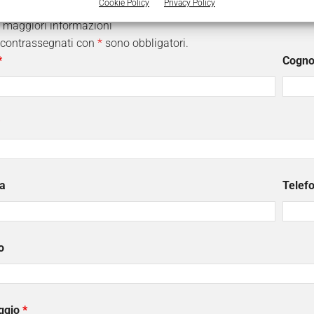
Cookie Policy
Privacy Policy
i maggiori informazioni
 contrassegnati con
*
sono obbligatori.
*
Cogn
a
Telef
o
ggio
*