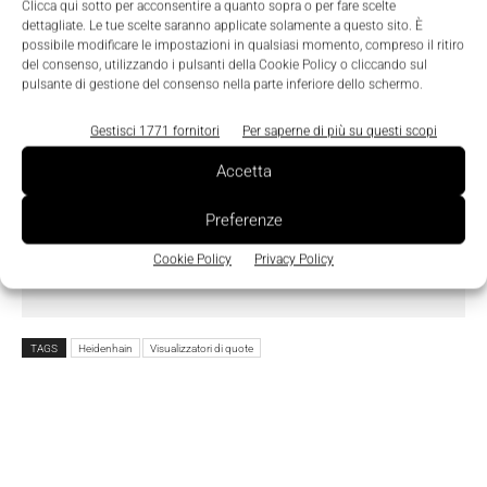
Clicca qui sotto per acconsentire a quanto sopra o per fare scelte
dettagliate. Le tue scelte saranno applicate solamente a questo sito. È
possibile modificare le impostazioni in qualsiasi momento, compreso il ritiro
del consenso, utilizzando i pulsanti della Cookie Policy o cliccando sul
pulsante di gestione del consenso nella parte inferiore dello schermo.
Ho letto e compreso l'
Informativa sulla Privacy
e
Gestisci 1771 fornitori
Per saperne di più su questi scopi
do il consenso al trattamento dei dati da parte di
Accetta
Tecniche Nuove
Preferenze
Cookie Policy
Privacy Policy
TAGS
Heidenhain
Visualizzatori di quote