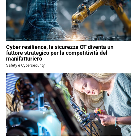
Cyber resilience, la sicurezza OT diventa un
fattore strategico per la competitività del
manifatturiero
Safety e Cybersecurity