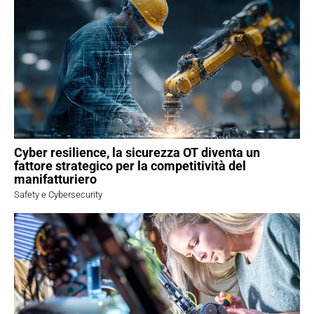
Cyber resilience, la sicurezza OT diventa un
fattore strategico per la competitività del
manifatturiero
Safety e Cybersecurity