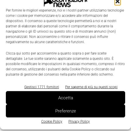
Per fornire le migliori esperienze, noi e i nostri partner utilizziamo tecnologie
come i cookie per memorizzare e/o accedere alle informazioni del
dispositivo. Il consenso a queste tecnologie permetterà a noi e ai nostri
partner di elaborare dati personali come il comportamento durante la
navigazione o gli ID univoci su questo sito e di mostrare annunci (non)
personalizzati. Non acconsentire o ritirare il consenso può influire
negativamente su alcune caratteristiche e funzioni.
Clicca qui sotto per acconsentire a quanto sopra o per fare scelte
dettagliate. Le tue scelte saranno applicate solamente a questo sito. È
possibile modificare le impostazioni in qualsiasi momento, compreso il ritiro
TAGS
CSF
Minipala
del consenso, utilizzando i pulsanti della Cookie Policy o cliccando sul
pulsante di gestione del consenso nella parte inferiore dello schermo.
Gestisci 1771 fornitori
Per saperne di più su questi scopi
Accetta
Preferenze
Cookie Policy
Privacy Policy