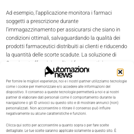
Ad esempio, l'applicazione monitora i farmaci
soggetti a prescrizione durante
l'immagazzinamento per assicurarsi che siano in
condizioni ottimali, salvaguardando la qualità dei
prodotti farmaceutici distribuiti ai clienti e riducendo
la quantità delle scorte scadute. La soluzione di
Cognizant offre ai rivenditori farmaceutici una
maggiore visibilità delle scorte lungo tutto la catena
di distribuzione.
Per fornire le migliori esperienze, noi e i nostri partner utilizziamo tecnologie
come i cookie per memorizzare e/o accedere alle informazioni del
dispositivo. Il consenso a queste tecnologie permetterà a noi e ai nostri
“La pandemia globale ha quasi interrotto ogni catena
partner di elaborare dati personali come il comportamento durante la
navigazione o gli ID univoci su questo sito e di mostrare annunci (non)
di approvvigionamento. Le soluzioni IoT connesse
personalizzati. Non acconsentire o ritirare il consenso può influire
sono sempre più essenziali per proteggere tutti noi",
negativamente su alcune caratteristiche e funzioni.
ha dichiarato
Frank Antonysamy, Global Head IoT
Clicca qui sotto per acconsentire a quanto sopra o per fare scelte
business di Cognizant
.
“Ogni prodotto sensibile alla
dettagliate. Le tue scelte saranno applicate solamente a questo sito. È