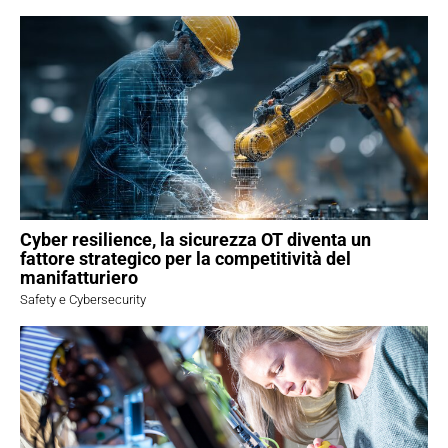
Cyber resilience, la sicurezza OT diventa un
fattore strategico per la competitività del
manifatturiero
Safety e Cybersecurity