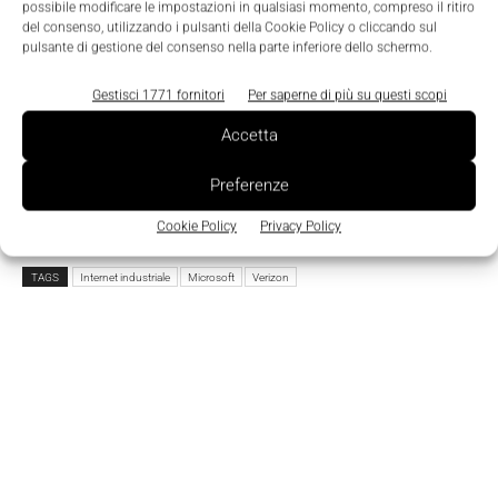
possibile modificare le impostazioni in qualsiasi momento, compreso il ritiro
temperatura può ora essere monitorato per
del consenso, utilizzando i pulsanti della Cookie Policy o cliccando sul
garantirne l'integrità dalla spedizione al
pulsante di gestione del consenso nella parte inferiore dello schermo.
consumatore. Lavorare con Verizon e Microsoft sulla
Gestisci 1771 fornitori
Per saperne di più su questi scopi
piattaforma ThingSpace ci consente di implementare
Accetta
nuove tecnologie per garantire che il cibo che
mangiamo e le medicine che prendiamo siano
Preferenze
sicure."
Cookie Policy
Privacy Policy
TAGS
Internet industriale
Microsoft
Verizon