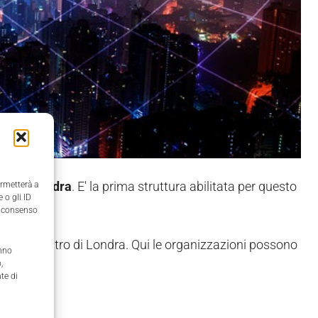
e 5G a Londra
. E' la prima struttura abilitata per questo
ermetterà a
 o gli ID
il consenso
zon, nel centro di Londra. Qui le organizzazioni possono
anno
,
te di