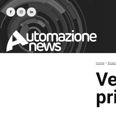
Home
Ricer
Ve
pr