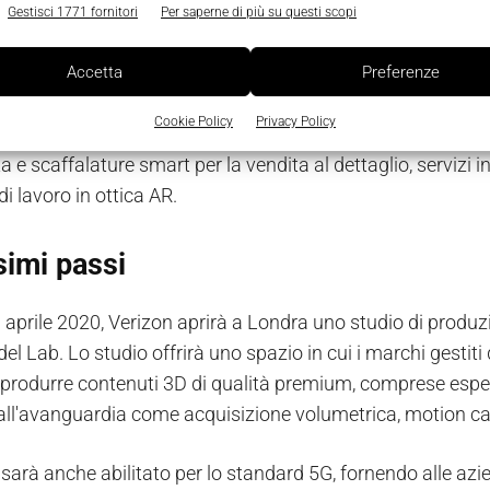
Gestisci 1771 fornitori
Per saperne di più su questi scopi
 Lab mette in mostra una selezione di
use case
che utilizz
Accetta
Preferenze
 e intrattenimento, istruzione, produzione, medicina, vendita 
Cookie Policy
Privacy Policy
 nel particolare è possibile osservare un centro di control
e scaffalature smart per la vendita al dettaglio, servizi int
di lavoro in ottica AR.
simi passi
d aprile 2020, Verizon aprirà a Londra uno studio di produzi
del Lab. Lo studio offrirà uno spazio in cui i marchi gestiti
produrre contenuti 3D di qualità premium, comprese esperi
 all'avanguardia come acquisizione volumetrica, motion c
 sarà anche abilitato per lo standard 5G, fornendo alle az