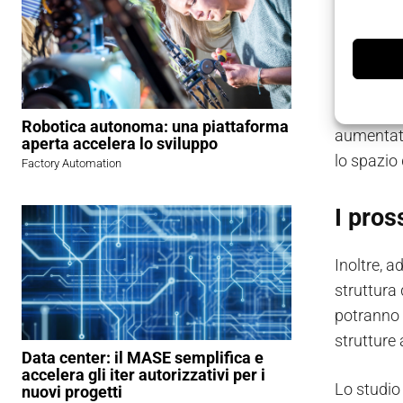
Il London
pubblicità
Scendendo
Robotica autonoma: una piattaforma
aumentata 
aperta accelera lo sviluppo
lo spazio 
Factory Automation
I pros
Inoltre, a
struttura 
potranno 
strutture
Data center: il MASE semplifica e
accelera gli iter autorizzativi per i
Lo studio
nuovi progetti