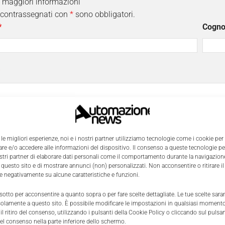
i maggiori informazioni
 contrassegnati con
*
sono obbligatori.
*
Cogn
a
Telef
 le migliori esperienze, noi e i nostri partner utilizziamo tecnologie come i cookie per
e e/o accedere alle informazioni del dispositivo. Il consenso a queste tecnologie p
ostri partner di elaborare dati personali come il comportamento durante la navigazione
o
 questo sito e di mostrare annunci (non) personalizzati. Non acconsentire o ritirare 
re negativamente su alcune caratteristiche e funzioni.
 sotto per acconsentire a quanto sopra o per fare scelte dettagliate. Le tue scelte sar
solamente a questo sito. È possibile modificare le impostazioni in qualsiasi momento
ggio
*
l ritiro del consenso, utilizzando i pulsanti della Cookie Policy o cliccando sul pulsan
el consenso nella parte inferiore dello schermo.