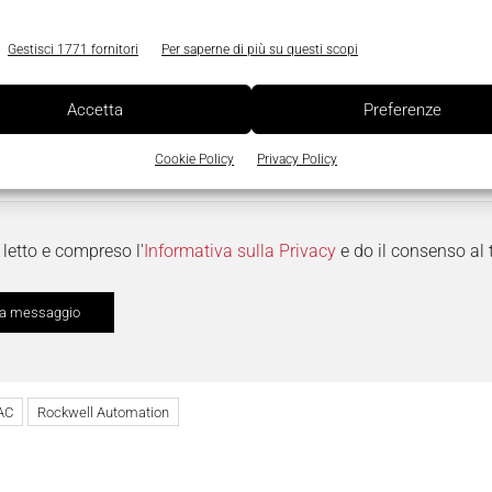
Gestisci 1771 fornitori
Per saperne di più su questi scopi
Accetta
Preferenze
Cookie Policy
Privacy Policy
letto e compreso l'
Informativa sulla Privacy
e do il consenso al 
AC
Rockwell Automation