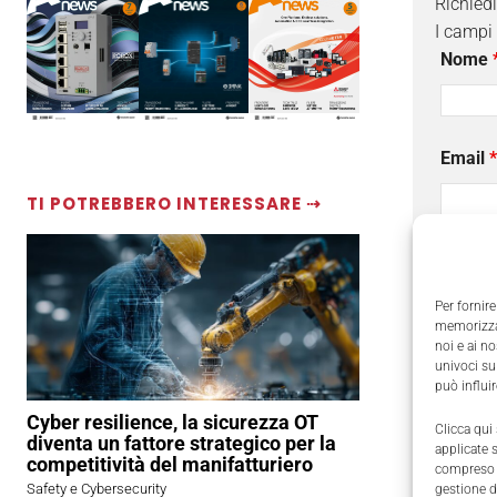
Richied
I campi
Nome
Email
*
TI POTREBBERO INTERESSARE ⇢
Aziend
Per fornire
memorizzar
noi e ai n
Oggett
univoci su
può influi
Cyber resilience, la sicurezza OT
Clicca qui
diventa un fattore strategico per la
applicate 
Messa
competitività del manifatturiero
compreso i
Safety e Cybersecurity
gestione d