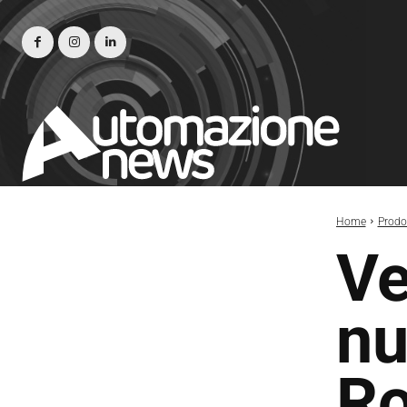
Home
Prodot
Ve
nu
Ro