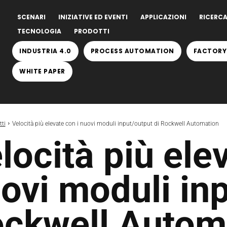
SCENARI
INIZIATIVE ED EVENTI
APPLICAZIONI
RICERCA
TECNOLOGIA
PRODOTTI
INDUSTRIA 4.0
PROCESS AUTOMATION
FACTORY
WHITE PAPER
ti
Velocità più elevate con i nuovi moduli input/output di Rockwell Automation
locità più ele
ovi moduli inp
ckwell Autom