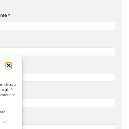
ome
*
ono
ermetterà a
 o gli ID
il consenso
anno
,
te di