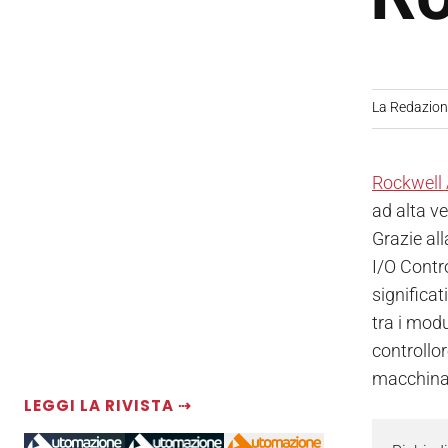
La Redazio
Rockwell
ad alta v
Grazie al
I/O Contr
significa
tra i modu
controllor
macchina 
LEGGI LA RIVISTA ⇢