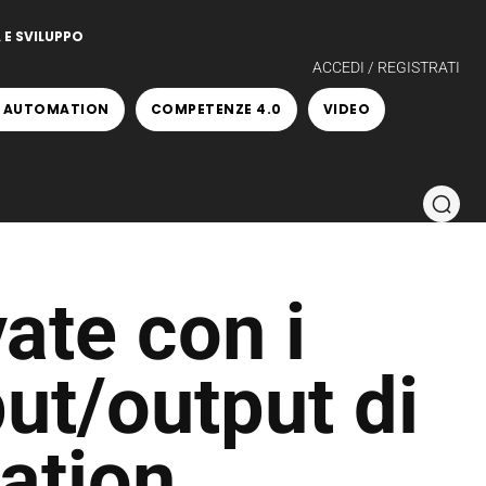
 E SVILUPPO
ACCEDI / REGISTRATI
 AUTOMATION
COMPETENZE 4.0
VIDEO
vate con i
ut/output di
ation