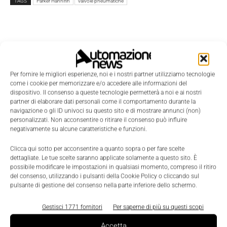
TAGS
Parker Hannifin
valvole pneumatiche
Per fornire le migliori esperienze, noi e i nostri partner utilizziamo tecnologie
come i cookie per memorizzare e/o accedere alle informazioni del
dispositivo. Il consenso a queste tecnologie permetterà a noi e ai nostri
partner di elaborare dati personali come il comportamento durante la
navigazione o gli ID univoci su questo sito e di mostrare annunci (non)
personalizzati. Non acconsentire o ritirare il consenso può influire
negativamente su alcune caratteristiche e funzioni.
Clicca qui sotto per acconsentire a quanto sopra o per fare scelte
dettagliate. Le tue scelte saranno applicate solamente a questo sito. È
possibile modificare le impostazioni in qualsiasi momento, compreso il ritiro
del consenso, utilizzando i pulsanti della Cookie Policy o cliccando sul
pulsante di gestione del consenso nella parte inferiore dello schermo.
LEGGI LA RIVISTA ⇢
Gestisci 1771 fornitori
Per saperne di più su questi scopi
Accetta