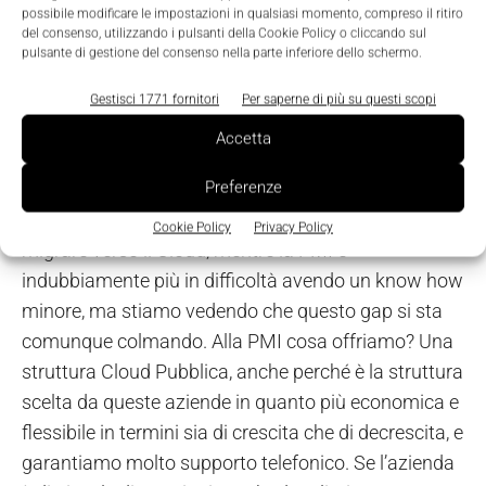
guasto? C’è una centrale terziaria. Tutti i nostri
possibile modificare le impostazioni in qualsiasi momento, compreso il ritiro
del consenso, utilizzando i pulsanti della Cookie Policy o cliccando sul
server sono poi dotati di due prese elettriche in
pulsante di gestione del consenso nella parte inferiore dello schermo.
modo che si possa fare manutenzione a caldo. Se il
livello di efficienza della struttura di un Cloud
Gestisci 1771 fornitori
Per saperne di più su questi scopi
Provider è oggi superiore a quella di una qualsiasi
Accetta
azienda, quello di Aruba lo è ancora di più. Ma
Preferenze
torniamo agli altri punti della domanda. La grande
azienda ha ben compreso tutto questo e ce la fa a
Cookie Policy
Privacy Policy
migrare verso il Cloud, mentre la PMI è
indubbiamente più in difficoltà avendo un know how
minore, ma stiamo vedendo che questo gap si sta
comunque colmando. Alla PMI cosa offriamo? Una
struttura Cloud Pubblica, anche perché è la struttura
scelta da queste aziende in quanto più economica e
flessibile in termini sia di crescita che di decrescita, e
garantiamo molto supporto telefonico. Se l’azienda