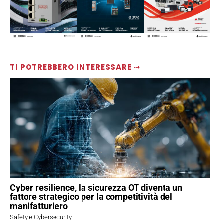
TI POTREBBERO INTERESSARE ⇢
Cyber resilience, la sicurezza OT diventa un
fattore strategico per la competitività del
manifatturiero
Safety e Cybersecurity