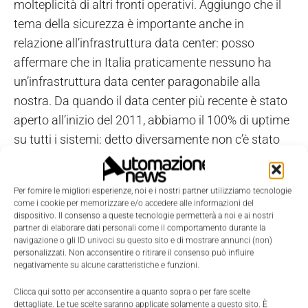
molteplicità di altri fronti operativi. Aggiungo che il
tema della sicurezza è importante anche in
relazione all’infrastruttura data center: posso
affermare che in Italia praticamente nessuno ha
un’infrastruttura data center paragonabile alla
nostra. Da quando il data center più recente è stato
aperto all’inizio del 2011, abbiamo il 100% di uptime
su tutti i sistemi: detto diversamente non c’è stato
un solo millisecondo di down della struttura.
Dimostriamo la nostra affidabilità non solo con il
Per fornire le migliori esperienze, noi e i nostri partner utilizziamo tecnologie
100% di uptime fino a oggi, ma anche e soprattutto
come i cookie per memorizzare e/o accedere alle informazioni del
con una struttura che è ridondata. Si verifica
dispositivo. Il consenso a queste tecnologie permetterà a noi e ai nostri
partner di elaborare dati personali come il comportamento durante la
l’interruzione dell’alimentazione elettrica? Abbiamo
navigazione o gli ID univoci su questo sito e di mostrare annunci (non)
un sistema secondario. Anche il sistema secondario
personalizzati. Non acconsentire o ritirare il consenso può influire
negativamente su alcune caratteristiche e funzioni.
cessa di funzionare? Intervengono i gruppi di
continuità. Anche i gruppi di continuità vanno in
Clicca qui sotto per acconsentire a quanto sopra o per fare scelte
dettagliate. Le tue scelte saranno applicate solamente a questo sito. È