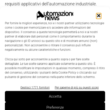
requisiti applicativi dell'automazione industriale.
Un'attenzione specifica è stata data ovviamente
anche alla sicurezza. Le funzioni di Machine Safety
Per fornire le migliori esperienze, noi e i nostri partner utilizziamo tecnologie
come i cookie per memorizzare e/o accedere alle informazioni del
ottimizzano l'efficienza produttiva della macchina,
dispositivo. Il consenso a queste tecnologie permetterà a noi e ai nostri
partner di elaborare dati personali come il comportamento durante la
proteggendo persone e beni materiali, e
navigazione o gli ID univoci su questo sito e di mostrare annunci (non)
contribuiscono a soddisfare i requisiti di Sil3 (Safety
personalizzati. Non acconsentire o ritirare il consenso può influire
negativamente su alcune caratteristiche e funzioni.
Integrity Level 3). I sette modelli di Unidrive M
offrono livelli alternativi di funzioni di sicurezza
Clicca qui sotto per acconsentire a quanto sopra o per fare scelte
dettagliate. Le tue scelte saranno applicate solamente a questo sito. È
integrata per soddisfare le varie esigenze produttive,
possibile modificare le impostazioni in qualsiasi momento, compreso il ritiro
riducendo i componenti esterni e i costi complessivi
del consenso, utilizzando i pulsanti della Cookie Policy o cliccando sul
pulsante di gestione del consenso nella parte inferiore dello schermo.
della macchina.
Gestisci 1771 fornitori
Per saperne di più su questi scopi
Accetta
Preferenze