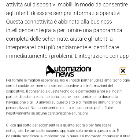
attività sui dispositivi mobili, in modo da consentire
agli utenti di essere sempre informati e operativi.
Questa connettività è abbinata alla business
intelligence integrata per fornire una panoramica
completa delle schermate, aiutare gli utenti a
interpretare i dati più rapidamente e identificare
immediatamente i problemi. L'integrazione con app
quali Skype e FaceTime consente inoltre agli utenti
di Infor Road Warrior di migliorare la collaborazione
Per fornire le migliori esperienze, noi e i nostri partner utilizziamo tecnologie
e la comunicazione con i propri clienti. Infor Ion
come i cookie per memorizzare e/o accedere alle informazioni del
ActivityDeck contribuisce alla risoluzione di
dispositivo. Il consenso a queste tecnologie permetterà a noi e ai nostri
partner di elaborare dati personali come il comportamento durante la
problemi critici che si verificano quando gli utenti
navigazione o gli ID univoci su questo sito e di mostrare annunci (non)
sono in viaggio e non hanno completa visibilità delle
personalizzati. Non acconsentire o ritirare il consenso può influire
negativamente su alcune caratteristiche e funzioni.
problematiche in atto. Simile a Twitter nel
funzionamento, Ion ActivityDeck consente di
Clicca qui sotto per acconsentire a quanto sopra o per fare scelte
dettagliate. Le tue scelte saranno applicate solamente a questo sito. È
rimanere connessi al back-office per poter lavorare e
possibile modificare le impostazioni in qualsiasi momento, compreso il ritiro