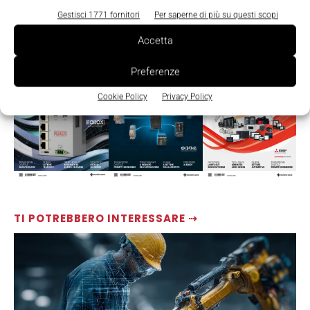
Gestisci 1771 fornitori
Per saperne di più su questi scopi
Accetta
LEGGI LA RIVISTA ⇢
Preferenze
Cookie Policy
Privacy Policy
TI POTREBBERO INTERESSARE ⇢