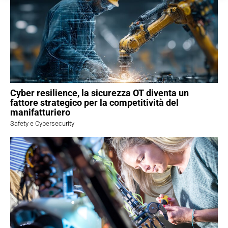
Cyber resilience, la sicurezza OT diventa un
fattore strategico per la competitività del
manifatturiero
Safety e Cybersecurity