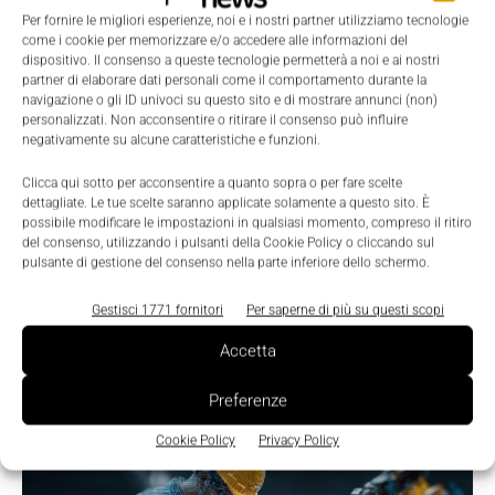
Per fornire le migliori esperienze, noi e i nostri partner utilizziamo tecnologie
come i cookie per memorizzare e/o accedere alle informazioni del
dispositivo. Il consenso a queste tecnologie permetterà a noi e ai nostri
partner di elaborare dati personali come il comportamento durante la
navigazione o gli ID univoci su questo sito e di mostrare annunci (non)
personalizzati. Non acconsentire o ritirare il consenso può influire
negativamente su alcune caratteristiche e funzioni.
LEGGI LA RIVISTA ⇢
Clicca qui sotto per acconsentire a quanto sopra o per fare scelte
dettagliate. Le tue scelte saranno applicate solamente a questo sito. È
possibile modificare le impostazioni in qualsiasi momento, compreso il ritiro
del consenso, utilizzando i pulsanti della Cookie Policy o cliccando sul
pulsante di gestione del consenso nella parte inferiore dello schermo.
Gestisci 1771 fornitori
Per saperne di più su questi scopi
Accetta
Preferenze
TI POTREBBERO INTERESSARE ⇢
Cookie Policy
Privacy Policy