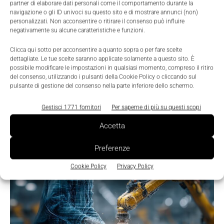
LEGGI LA RIVISTA ⇢
partner di elaborare dati personali come il comportamento durante la
navigazione o gli ID univoci su questo sito e di mostrare annunci (non)
personalizzati. Non acconsentire o ritirare il consenso può influire
negativamente su alcune caratteristiche e funzioni.
Clicca qui sotto per acconsentire a quanto sopra o per fare scelte
dettagliate. Le tue scelte saranno applicate solamente a questo sito. È
possibile modificare le impostazioni in qualsiasi momento, compreso il ritiro
del consenso, utilizzando i pulsanti della Cookie Policy o cliccando sul
pulsante di gestione del consenso nella parte inferiore dello schermo.
Gestisci 1771 fornitori
Per saperne di più su questi scopi
Accetta
TI POTREBBERO INTERESSARE ⇢
Preferenze
Cookie Policy
Privacy Policy