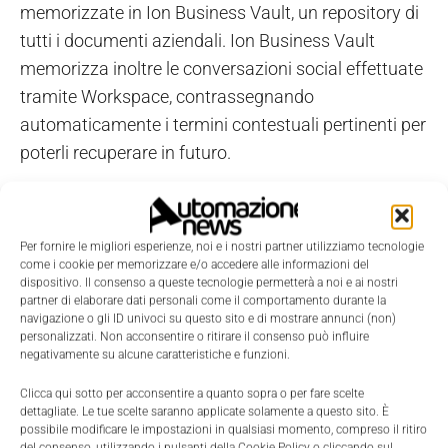
memorizzate in Ion Business Vault, un repository di
tutti i documenti aziendali. Ion Business Vault
memorizza inoltre le conversazioni social effettuate
tramite Workspace, contrassegnando
automaticamente i termini contestuali pertinenti per
poterli recuperare in futuro.
La tecnologia consumer arriva in azienda
Infor10 Ion Workspace è stato progettato per
Per fornire le migliori esperienze, noi e i nostri partner utilizziamo tecnologie
riproporre i più comuni strumenti di social
come i cookie per memorizzare e/o accedere alle informazioni del
dispositivo. Il consenso a queste tecnologie permetterà a noi e ai nostri
networking, rendendo le applicazioni Infor intuitive
partner di elaborare dati personali come il comportamento durante la
nel settore del software aziendale. L'ultima versione
navigazione o gli ID univoci su questo sito e di mostrare annunci (non)
personalizzati. Non acconsentire o ritirare il consenso può influire
di Workspace rappresenta una 'consumerizzazione'
negativamente su alcune caratteristiche e funzioni.
del software enterprise, con un aspetto elegante che
Clicca qui sotto per acconsentire a quanto sopra o per fare scelte
si distingue nettamente dalle schermate tradizionali
dettagliate. Le tue scelte saranno applicate solamente a questo sito. È
delle applicazioni Erp. Workspace attinge alle note
possibile modificare le impostazioni in qualsiasi momento, compreso il ritiro
del consenso, utilizzando i pulsanti della Cookie Policy o cliccando sul