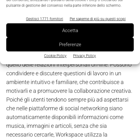
applicazioni basate su web per estendere le
pulsante di gestione del consenso nella parte inferiore dello schermo.
informazioni disponibili nel sistema Erp, come
Gestisci 1771 fornitori
Per saperne di più su questi scopi
mappe, previsioni meteo, fotografie e molto altro.
Workspace permette inoltre alle aziende
Accetta
manifatturiere di attrarre e motivare i giovani
Preferenze
lavoratori. Grazie a Workspace, le generazioni più
giovani possono comunicare in un modo simile a
Cookie Policy
Privacy Policy
quello delle relazioni interpersonali on-line. Possono
condividere e discutere questioni di lavoro in un
ambiente intuitivo e familiare, che contribuisce a
motivarli e a promuovere la collaborazione creativa.
Poiché gli utenti tendono sempre più ad aspettarsi
che nelle piattaforme di social networking siano
automaticamente disponibili informazioni come
musica, immagini e articoli, senza che sia
necessario cercarle, Workspace utilizza la