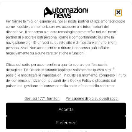
Per fornire le migliori esperienze, noi e i nostri partner utilizziamo tecnologie
come i cookie per memorizzare e/o accedere alle informazioni del
dispositivo. Il consenso a queste tecnologie permetterà a noi e ai nostri
partner di elaborare dati personali come il comportamento durante la
navigazione o gli ID univoci su questo sito e di mostrare annunci (non)
personalizzati. Non acconsentire o ritirare il consenso può influire
negativamente su alcune caratteristiche e funzioni.
Clicca qui sotto per acconsentire a quanto sopra o per fare scelte
dettagliate. Le tue scelte saranno applicate solamente a questo sito. È
possibile modificare le impostazioni in qualsiasi momento, compreso il ritiro
LEGGI LA RIVISTA ⇢
del consenso, utilizzando i pulsanti della Cookie Policy o cliccando sul
pulsante di gestione del consenso nella parte inferiore dello schermo.
Gestisci 1771 fornitori
Per saperne di più su questi scopi
Accetta
Preferenze