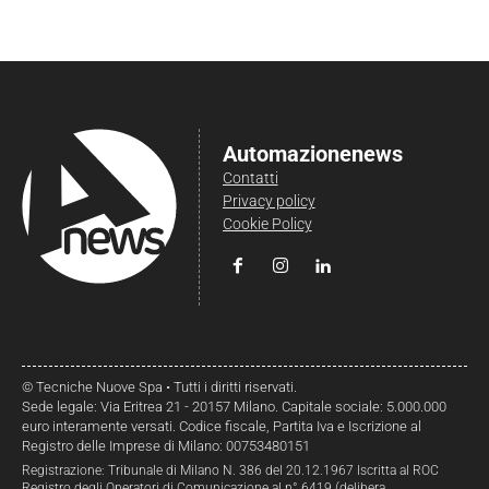
Automazionenews
Contatti
Privacy policy
Cookie Policy
© Tecniche Nuove Spa • Tutti i diritti riservati.
Sede legale: Via Eritrea 21 - 20157 Milano. Capitale sociale: 5.000.000
euro interamente versati. Codice fiscale, Partita Iva e Iscrizione al
Registro delle Imprese di Milano: 00753480151
Registrazione: Tribunale di Milano N. 386 del 20.12.1967 Iscritta al ROC
Registro degli Operatori di Comunicazione al n° 6419 (delibera