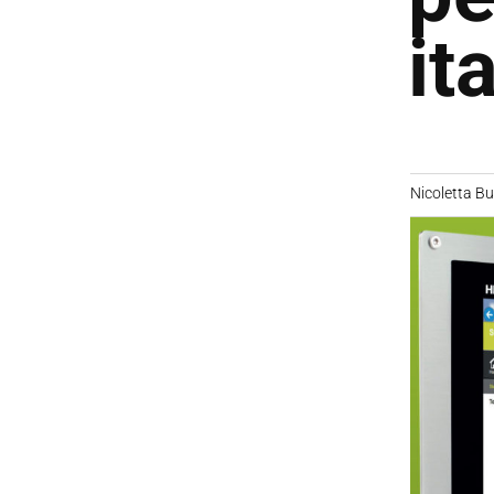
it
Nicoletta B