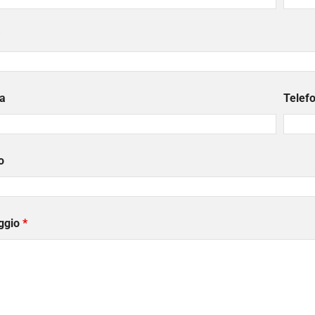
a
Telef
o
ggio
*