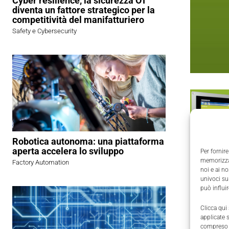
Cyber resilience, la sicurezza OT
diventa un fattore strategico per la
competitività del manifatturiero
Safety e Cybersecurity
Robotica autonoma: una piattaforma
aperta accelera lo sviluppo
Per fornire
memorizzar
Factory Automation
noi e ai n
univoci su
può influi
Clicca qui
applicate 
compreso i