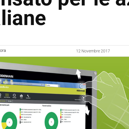
aliane
uora
12 Novembre 2017