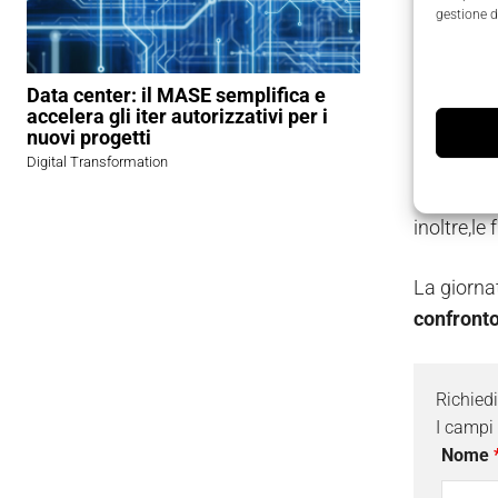
gestione d
L’acquisiz
dal contr
Data center: il MASE semplifica e
l’avanzam
accelera gli iter autorizzativi per i
nuovi progetti
In occasio
Digital Transformation
con contr
inoltre,l
La giorna
confronto
Richied
I campi
Nome