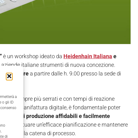
0”
è un workshop ideato da
Heidenhain Italiana
e
le aziende italiane strumenti di nuova concezione.
6 novembre
a partire dalle h. 9.00 presso la sede di
ermetterà a
i ritmi sempre più serrati e con tempi di reazione
 o gli ID
pici della manifattura digitale, è fondamentale poter
il consenso
e di dati di produzione affidabili e facilmente
ssibile attuare un’efficace pianificazione e mantenere
anno
,
ante tutta la catena di processo.
te di