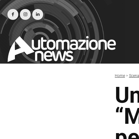
Home
Scena
Un
“M
pe