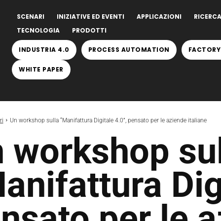
SCENARI
INIZIATIVE ED EVENTI
APPLICAZIONI
RICERCA
TECNOLOGIA
PRODOTTI
INDUSTRIA 4.0
PROCESS AUTOMATION
FACTORY
WHITE PAPER
ri
Un workshop sulla “Manifattura Digitale 4.0”, pensato per le aziende italiane
 workshop sul
anifattura Dig
nsato per le 