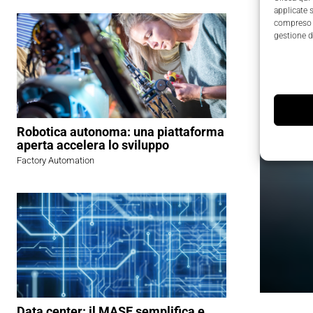
applicate 
compreso i
gestione d
Robotica autonoma: una piattaforma
aperta accelera lo sviluppo
Factory Automation
Data center: il MASE semplifica e