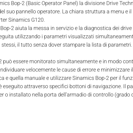
ics Bop-2 (Basic Operator Panel) la divisione Drive Tech
del suo pannello operatore. La chiara struttura a menu e il
erter Sinamics G120.
Bop-2 aiuta la messa in servizio e la diagnostica dei driv
guita utilizzando i parametri visualizzati simultaneamente e
stessi, il tutto senza dover stampare la lista di parametri. 
 può essere monitorato simultaneamente e in modo contin
 individuare velocemente le cause di errore e minimizzare i
a e quella manuale e utilizzare Sinamics Bop-2 per il funz
 eseguito attraverso specifici bottoni di navigazione. Il p
ter o installato nella porta dell'armadio di controllo (grado