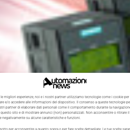
 le migliori esperienze, noi e i nostri partner utilizziamo tecnologie come i cookie per
e e/o accedere alle informazioni del dispositivo. Il consenso a queste tecnologie p
ostri partner di elaborare dati personali come il comportamento durante la navigazione
 questo sito e di mostrare annunci (non) personalizzati. Non acconsentire o ritirare 
re negativamente su alcune caratteristiche e funzioni.
 sotto per acconsentire a quanto sopra o per fare scelte dettagliate. Le tue scelte sar