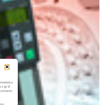
ermetterà a
 o gli ID
il consenso
anno