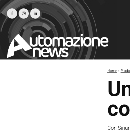
Home
Prodot
Un
co
Con Sinam