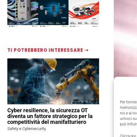
TI POTREBBERO INTERESSARE ⇢
Per fornire
memorizzar
Cyber resilience, la sicurezza OT
noi e ai n
diventa un fattore strategico per la
univoci su
competitività del manifatturiero
può influi
Safety e Cybersecurity
Clicca qui