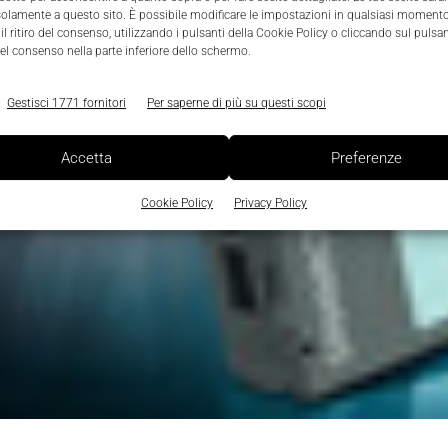
solamente a questo sito. È possibile modificare le impostazioni in qualsiasi momento
l ritiro del consenso, utilizzando i pulsanti della Cookie Policy o cliccando sul pulsan
el consenso nella parte inferiore dello schermo.
Gestisci 1771 fornitori
Per saperne di più su questi scopi
Accetta
Preferenze
Cookie Policy
Privacy Policy