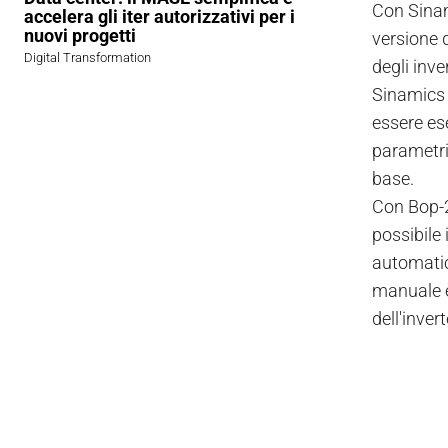
Con Sinam
accelera gli iter autorizzativi per i
nuovi progetti
versione 
Digital Transformation
degli inv
Sinamics 
essere ese
parametri 
base.
Con Bop-2
possibile
automatic
manuale è
dell'inver