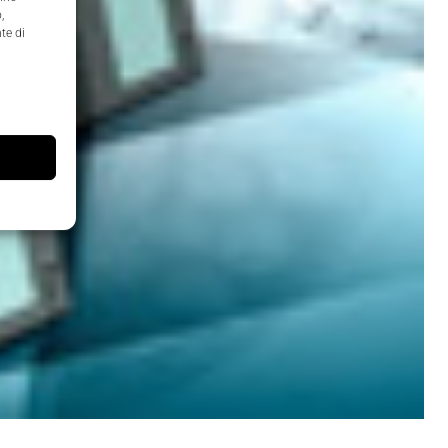
,
te di