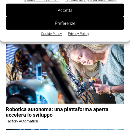
Accetta
Cyber resilience, la sicurezza OT diventa un
Preferenze
fattore strategico per la competitività del
manifatturiero
Cookie Policy
Privacy Policy
Safety e Cybersecurity
Robotica autonoma: una piattaforma aperta
accelera lo sviluppo
Factory Automation