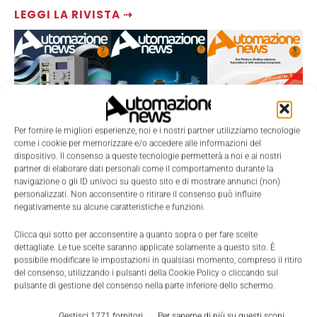
LEGGI LA RIVISTA ⇢
Per fornire le migliori esperienze, noi e i nostri partner utilizziamo tecnologie
come i cookie per memorizzare e/o accedere alle informazioni del
dispositivo. Il consenso a queste tecnologie permetterà a noi e ai nostri
partner di elaborare dati personali come il comportamento durante la
navigazione o gli ID univoci su questo sito e di mostrare annunci (non)
TI POTREBBERO INTERESSARE ⇢
personalizzati. Non acconsentire o ritirare il consenso può influire
negativamente su alcune caratteristiche e funzioni.
Clicca qui sotto per acconsentire a quanto sopra o per fare scelte
dettagliate. Le tue scelte saranno applicate solamente a questo sito. È
possibile modificare le impostazioni in qualsiasi momento, compreso il ritiro
del consenso, utilizzando i pulsanti della Cookie Policy o cliccando sul
pulsante di gestione del consenso nella parte inferiore dello schermo.
Gestisci 1771 fornitori
Per saperne di più su questi scopi