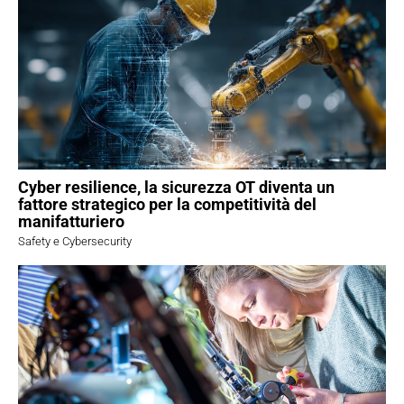
Cyber resilience, la sicurezza OT diventa un
fattore strategico per la competitività del
manifatturiero
Safety e Cybersecurity