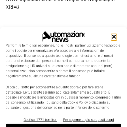
XRI=8
Per fornire le migliori esperienze, noi e i nostri partner utilizziamo tecnologie
come i cookie per memorizzare e/o accedere alle informazioni del
dispositivo. Il consenso a queste tecnologie permetterà a noi e ai nostri
partner di elaborare dati personali come il comportamento durante la
navigazione o gli ID univoci su questo sito e di mostrare annunci (non)
personalizzati. Non acconsentire o ritirare il consenso può influire
negativamente su alcune caratteristiche e funzioni.
Clicca qui sotto per acconsentire a quanto sopra o per fare scelte
dettagliate. Le tue scelte saranno applicate solamente a questo sito. È
possibile modificare le impostazioni in qualsiasi momento, compreso il ritiro
del consenso, utilizzando i pulsanti della Cookie Policy o cliccando sul
pulsante di gestione del consenso nella parte inferiore dello schermo.
Gestisci 1771 fornitori
Per saperne di più su questi scopi
LEGGI LA RIVISTA ⇢