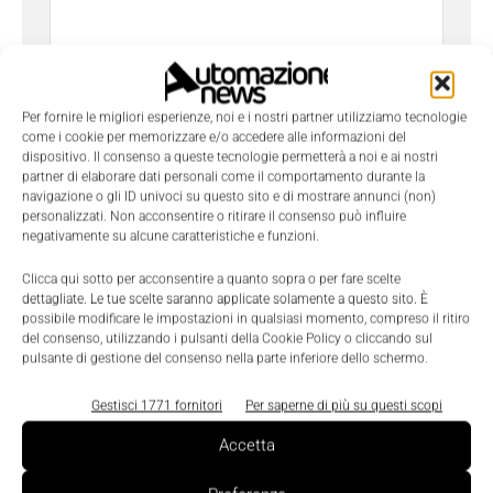
Per fornire le migliori esperienze, noi e i nostri partner utilizziamo tecnologie
come i cookie per memorizzare e/o accedere alle informazioni del
dispositivo. Il consenso a queste tecnologie permetterà a noi e ai nostri
partner di elaborare dati personali come il comportamento durante la
Ho letto e compreso l'
Informativa sulla Privacy
e
navigazione o gli ID univoci su questo sito e di mostrare annunci (non)
do il consenso al trattamento dei dati da parte di
personalizzati. Non acconsentire o ritirare il consenso può influire
negativamente su alcune caratteristiche e funzioni.
Tecniche Nuove
Clicca qui sotto per acconsentire a quanto sopra o per fare scelte
dettagliate. Le tue scelte saranno applicate solamente a questo sito. È
possibile modificare le impostazioni in qualsiasi momento, compreso il ritiro
del consenso, utilizzando i pulsanti della Cookie Policy o cliccando sul
pulsante di gestione del consenso nella parte inferiore dello schermo.
Gestisci 1771 fornitori
Per saperne di più su questi scopi
TAGS
Axu
Torsiometri
Accetta