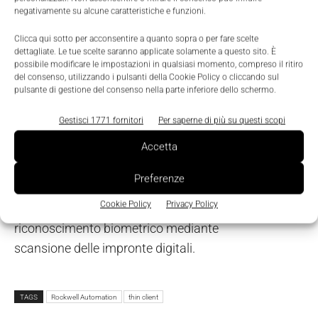
iniziano a ricevere informazioni non appena
negativamente su alcune caratteristiche e funzioni.
vengono collegati. Non è necessaria alcuna
Clicca qui sotto per acconsentire a quanto sopra o per fare scelte
configurazione del dispositivo e ciò, in caso di
dettagliate. Le tue scelte saranno applicate solamente a questo sito. È
possibile modificare le impostazioni in qualsiasi momento, compreso il ritiro
necessità, ne permette una più rapida
del consenso, utilizzando i pulsanti della Cookie Policy o cliccando sul
sostituzione.
pulsante di gestione del consenso nella parte inferiore dello schermo.
Gestisci 1771 fornitori
Per saperne di più su questi scopi
Le informazioni, a supporto di una maggior
Accetta
salvaguardia delle informazioni
sensibili, vengono memorizzate su un server. Il
Preferenze
software
ThinManager fornisce anche
Cookie Policy
Privacy Policy
l'autenticazione multifattore dell'utente
, incluso il
riconoscimento biometrico mediante
scansione delle impronte digitali.
TAGS
Rockwell Automation
thin client