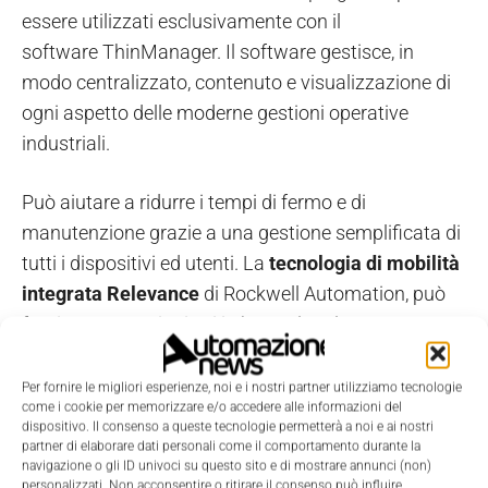
essere utilizzati esclusivamente con il
software ThinManager. Il software gestisce, in
modo centralizzato, contenuto e visualizzazione di
ogni aspetto delle moderne gestioni operative
industriali.
Può aiutare a ridurre i tempi di fermo e di
manutenzione grazie a una gestione semplificata di
tutti i dispositivi ed utenti. La
tecnologia di mobilità
integrata Relevance
di Rockwell Automation, può
fornire contenuti mirati in base al ruolo e a
specifiche postazioni localizzate all'interno di una
struttura.
Per fornire le migliori esperienze, noi e i nostri partner utilizziamo tecnologie
come i cookie per memorizzare e/o accedere alle informazioni del
dispositivo. Il consenso a queste tecnologie permetterà a noi e ai nostri
I thin client VersaView 5200, quando vengono
partner di elaborare dati personali come il comportamento durante la
navigazione o gli ID univoci su questo sito e di mostrare annunci (non)
utilizzati con il software ThinManager,
personalizzati. Non acconsentire o ritirare il consenso può influire