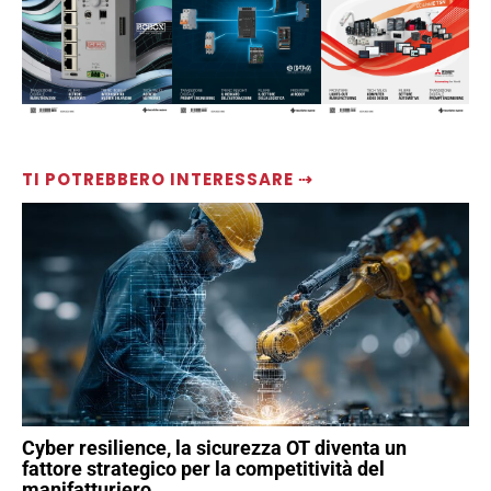
TI POTREBBERO INTERESSARE ⇢
Cyber resilience, la sicurezza OT diventa un
fattore strategico per la competitività del
manifatturiero