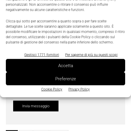
personalizzati. Non acconsentire o ritirare il consenso può influire
negativamente su alcune caratteristiche e funzioni.
Clicca qui sotto per acconsentire a quanto sopra o per fare scelte
dettagliate. Le tue scelte saranno applicate solamente a questo sito. È
possibile modificare le impostazioni in qualsiasi momento, compreso il ritiro
del consenso, utilizzando i pulsanti della Cookie Policy o cliccando sul
pulsante di gestione del consenso nella parte inferiore dello schermo.
Gestisci 1771 fornitori
Per saperne di più su questi scopi
Accetta
Ho letto e compreso l'
Informativa sulla Privacy
e
Preferenze
do il consenso al trattamento dei dati da parte di
Tecniche Nuove
Cookie Policy
Privacy Policy