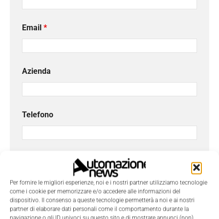
Email
*
Azienda
Telefono
Oggetto
Per fornire le migliori esperienze, noi e i nostri partner utilizziamo tecnologie
come i cookie per memorizzare e/o accedere alle informazioni del
dispositivo. Il consenso a queste tecnologie permetterà a noi e ai nostri
Messaggio
*
partner di elaborare dati personali come il comportamento durante la
navigazione o gli ID univoci su questo sito e di mostrare annunci (non)