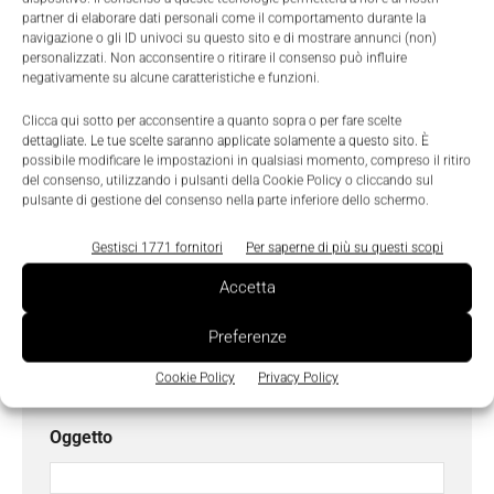
partner di elaborare dati personali come il comportamento durante la
navigazione o gli ID univoci su questo sito e di mostrare annunci (non)
Cognome
*
personalizzati. Non acconsentire o ritirare il consenso può influire
negativamente su alcune caratteristiche e funzioni.
Clicca qui sotto per acconsentire a quanto sopra o per fare scelte
Email
*
dettagliate. Le tue scelte saranno applicate solamente a questo sito. È
possibile modificare le impostazioni in qualsiasi momento, compreso il ritiro
del consenso, utilizzando i pulsanti della Cookie Policy o cliccando sul
pulsante di gestione del consenso nella parte inferiore dello schermo.
Azienda
Gestisci 1771 fornitori
Per saperne di più su questi scopi
Accetta
Preferenze
Telefono
Cookie Policy
Privacy Policy
Oggetto