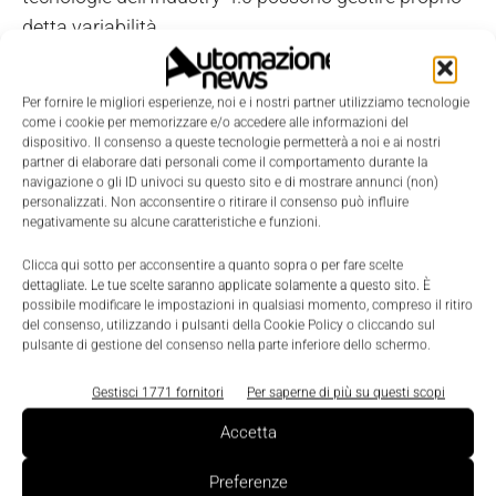
detta variabilità.
A livello di ciclo di lavoro saranno
3 i cobot UR5
Per fornire le migliori esperienze, noi e i nostri partner utilizziamo tecnologie
impegnati
, a cui si aggiunge il supporto di un
AGV
come i cookie per memorizzare e/o accedere alle informazioni del
dispositivo. Il consenso a queste tecnologie permetterà a noi e ai nostri
MIR – Mobile Industrial Robots
. Il primo cobot
partner di elaborare dati personali come il comportamento durante la
preleverà l’inserto stampato 3D e lo porterà sotto un
navigazione o gli ID univoci su questo sito e di mostrare annunci (non)
personalizzati. Non acconsentire o ritirare il consenso può influire
sistema di marcatura laser tenendolo in pinza. La
negativamente su alcune caratteristiche e funzioni.
marcatrice, a quel punto, invierà un flusso di
Clicca qui sotto per acconsentire a quanto sopra o per fare scelte
informazioni all’operatore su come fare la verifica di
dettagliate. Le tue scelte saranno applicate solamente a questo sito. È
montaggio e l’imballaggio.
possibile modificare le impostazioni in qualsiasi momento, compreso il ritiro
del consenso, utilizzando i pulsanti della Cookie Policy o cliccando sul
pulsante di gestione del consenso nella parte inferiore dello schermo.
Dopo la fase di marcatura sarà un altro cobot a
posizionare gli inserti in un contenitore presente
Gestisci 1771 fornitori
Per saperne di più su questi scopi
sull’AGV MIR che li condurrà alla stazione
Accetta
successiva in cui l’operatore monterà la parte
Preferenze
stampata 3D all’interno del dado stoccato su un