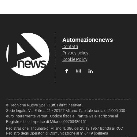
Automazionenews
Contatti
Privacy policy
Cookie Policy
© Tecniche Nuove Spa • Tutti i diritti riservati.
Sede legale: Via Eritrea 21 - 20157 Milano. Capitale sociale: 5.000.000
euro interamente versati. Codice fiscale, Partita Iva e Iscrizione al
Registro delle Imprese di Milano: 00753480151
Registrazione: Tribunale di Milano N. 386 del 20.12.1967 Iscritta al ROC
Registro degli Operatori di Comunicazione al n° 6419 (delibera