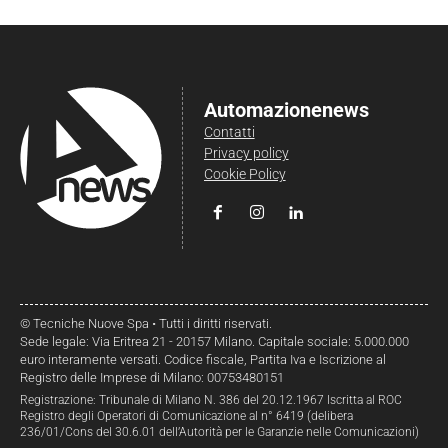
Automazionenews
Contatti
Privacy policy
Cookie Policy
© Tecniche Nuove Spa • Tutti i diritti riservati.
Sede legale: Via Eritrea 21 - 20157 Milano. Capitale sociale: 5.000.000
euro interamente versati. Codice fiscale, Partita Iva e Iscrizione al
Registro delle Imprese di Milano: 00753480151
Registrazione: Tribunale di Milano N. 386 del 20.12.1967 Iscritta al ROC
Registro degli Operatori di Comunicazione al n° 6419 (delibera
236/01/Cons del 30.6.01 dell’Autorità per le Garanzie nelle Comunicazioni)