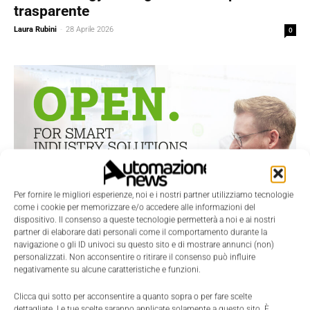
trasparente
Laura Rubini
-
28 Aprile 2026
0
Per fornire le migliori esperienze, noi e i nostri partner utilizziamo tecnologie
come i cookie per memorizzare e/o accedere alle informazioni del
dispositivo. Il consenso a queste tecnologie permetterà a noi e ai nostri
partner di elaborare dati personali come il comportamento durante la
navigazione o gli ID univoci su questo sito e di mostrare annunci (non)
personalizzati. Non acconsentire o ritirare il consenso può influire
negativamente su alcune caratteristiche e funzioni.
Contenuti Sponsorizzati
WAGO celebra 75 anni di connessioni e
Clicca qui sotto per acconsentire a quanto sopra o per fare scelte
dettagliate. Le tue scelte saranno applicate solamente a questo sito. È