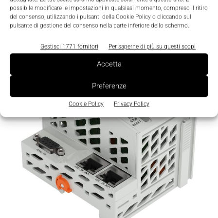
innovazione per l’automazione industriale
possibile modificare le impostazioni in qualsiasi momento, compreso il ritiro
Laura Rubini
-
17 Marzo 2026
0
del consenso, utilizzando i pulsanti della Cookie Policy o cliccando sul
pulsante di gestione del consenso nella parte inferiore dello schermo.
Gestisci 1771 fornitori
Per saperne di più su questi scopi
Accetta
Preferenze
Cookie Policy
Privacy Policy