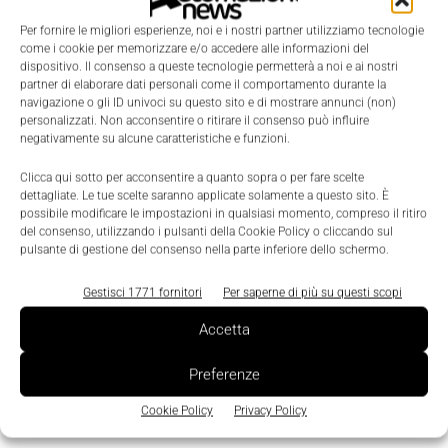
Alimentazione ad alta efficienza (<=95%) ed
Per fornire le migliori esperienze, noi e i nostri partner utilizziamo tecnologie
economica
come i cookie per memorizzare e/o accedere alle informazioni del
dispositivo. Il consenso a queste tecnologie permetterà a noi e ai nostri
Design compatto e installazione estremamente veloce
partner di elaborare dati personali come il comportamento durante la
navigazione o gli ID univoci su questo sito e di mostrare annunci (non)
Potenza dissipata ridotta per un consumo energetico
personalizzati. Non acconsentire o ritirare il consenso può influire
negativamente su alcune caratteristiche e funzioni.
contenuto
Clicca qui sotto per acconsentire a quanto sopra o per fare scelte
Powerboost integrato
dettagliate. Le tue scelte saranno applicate solamente a questo sito. È
possibile modificare le impostazioni in qualsiasi momento, compreso il ritiro
del consenso, utilizzando i pulsanti della Cookie Policy o cliccando sul
pulsante di gestione del consenso nella parte inferiore dello schermo.
SCOPRI DI PI
Ù
SULLA FAMIGLIA
ECO 2 DI WAGO
Gestisci 1771 fornitori
Per saperne di più su questi scopi
Accetta
TAGS
alimentatori
alimentazione elettrica
Wago
Preferenze
Cookie Policy
Privacy Policy