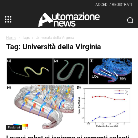
ACCEDI / REGISTRATI
Home
Tags
Università della Virginia
Tag: Università della Virginia
Featured
I nuovi robot si ispirano ai serpenti volanti