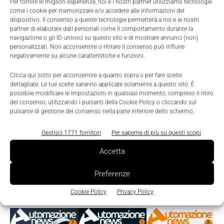
Per fornire le migliori esperienze, noi e i nostri partner utilizziamo tecnologie
Nicoletta Buora
-
3 Febbraio 2020
0
come i cookie per memorizzare e/o accedere alle informazioni del
dispositivo. Il consenso a queste tecnologie permetterà a noi e ai nostri
partner di elaborare dati personali come il comportamento durante la
navigazione o gli ID univoci su questo sito e di mostrare annunci (non)
personalizzati. Non acconsentire o ritirare il consenso può influire
negativamente su alcune caratteristiche e funzioni.
Clicca qui sotto per acconsentire a quanto sopra o per fare scelte
dettagliate. Le tue scelte saranno applicate solamente a questo sito. È
possibile modificare le impostazioni in qualsiasi momento, compreso il ritiro
del consenso, utilizzando i pulsanti della Cookie Policy o cliccando sul
pulsante di gestione del consenso nella parte inferiore dello schermo.
Gestisci 1771 fornitori
Per saperne di più su questi scopi
Accetta
Preferenze
Edicola
Cookie Policy
Privacy Policy