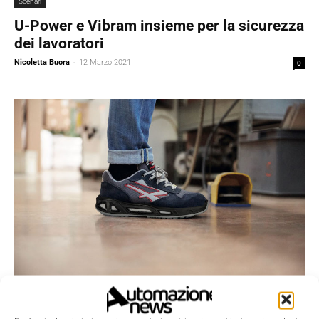
Scenari
U-Power e Vibram insieme per la sicurezza
dei lavoratori
Nicoletta Buora
-
12 Marzo 2021
0
Scenari
Red Carpet, la scarpa da lavoro antifatica