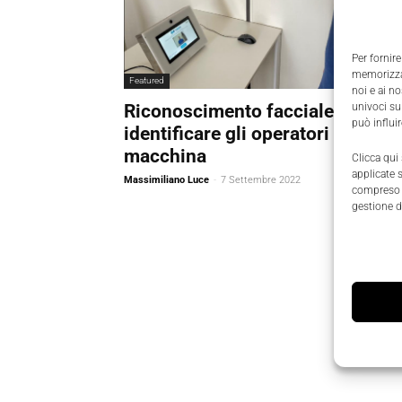
Per fornire
memorizzar
Featured
noi e ai n
Riconoscimento facciale per
univoci su
può influi
identificare gli operatori a bordo
macchina
Clicca qui
applicate 
Massimiliano Luce
-
7 Settembre 2022
compreso i
gestione d