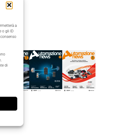
ermetterà a
 o gli ID
Edicola
il consenso
anno
,
te di