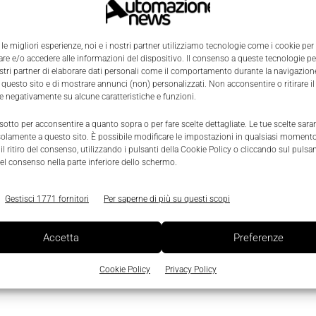
 le migliori esperienze, noi e i nostri partner utilizziamo tecnologie come i cookie per
e e/o accedere alle informazioni del dispositivo. Il consenso a queste tecnologie p
ostri partner di elaborare dati personali come il comportamento durante la navigazione
 questo sito e di mostrare annunci (non) personalizzati. Non acconsentire o ritirare 
re negativamente su alcune caratteristiche e funzioni.
 sotto per acconsentire a quanto sopra o per fare scelte dettagliate. Le tue scelte sar
solamente a questo sito. È possibile modificare le impostazioni in qualsiasi momento
0
l ritiro del consenso, utilizzando i pulsanti della Cookie Policy o cliccando sul pulsan
el consenso nella parte inferiore dello schermo.
Gestisci 1771 fornitori
Per saperne di più su questi scopi
Accetta
Preferenze
Cookie Policy
Privacy Policy