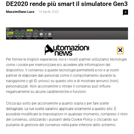
DE2020 rende più smart il simulatore Gen3
Massimiliano Luce
-
14 Aprile 2022
0
Per fornire le migliori esperienze, noi e i nostri partner utilizziamo tecnologie
come i cookie per memorizzare e/o accedere alle informazioni del
dispositivo. Il consenso a queste tecnologie permetterà a noi e ai nostri
partner di elaborare dati personali come il comportamento durante la
navigazione o gli ID univoci su questo sito e di mostrare annunci (non)
personalizzati. Non acconsentire o ritirare il consenso può influire
negativamente su alcune caratteristiche e funzioni.
Prodotti
Nuovo concept per la simulazione
Clicca qui sotto per acconsentire a quanto sopra o per fare scelte
dettagliate. Le tue scelte saranno applicate solamente a questo sito. È
dell’ingegneria di processo
possibile modificare le impostazioni in qualsiasi momento, compreso il ritiro
Nicoletta Buora
-
13 Febbraio 2017
0
del consenso, utilizzando i pulsanti della Cookie Policy o cliccando sul
pulsante di gestione del consenso nella parte inferiore dello schermo.