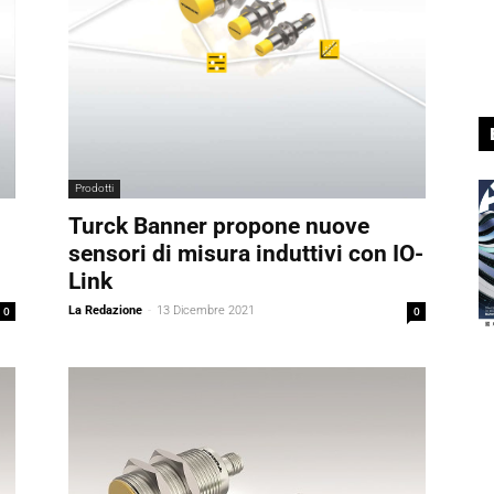
Prodotti
Turck Banner propone nuove
sensori di misura induttivi con IO-
Link
0
La Redazione
-
13 Dicembre 2021
0