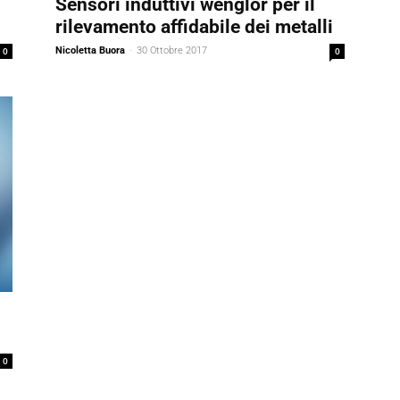
Sensori induttivi wenglor per il
rilevamento affidabile dei metalli
0
Nicoletta Buora
-
30 Ottobre 2017
0
0