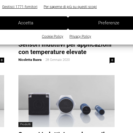
Gestisci 1771 fornitori
Per saperne di più su questi scopi
Accetta
Preferenze
Prodotti
Cookie Policy
Privacy Policy
Sensori induttivi per applicazioni
con temperature elevate
0
Nicoletta Buora
-
28 Gennaio 2020
0
Prodotti