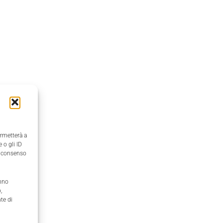
ermetterà a
 o gli ID
il consenso
anno
,
te di