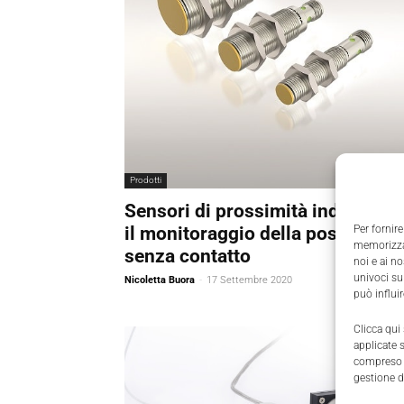
Prodotti
Sensori di prossimità induttivi p
Per fornire
il monitoraggio della posizione
memorizzar
senza contatto
noi e ai n
univoci su
Nicoletta Buora
-
17 Settembre 2020
può influi
Clicca qui
applicate 
compreso i
gestione d