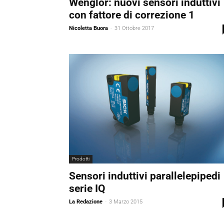
Wenglor: nuovi sensori induttivi
con fattore di correzione 1
Nicoletta Buora
-
31 Ottobre 2017
Prodotti
Sensori induttivi parallelepipedi
serie IQ
La Redazione
-
3 Marzo 2015