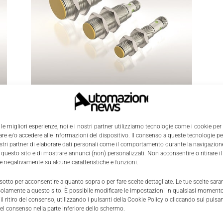
Scenari
er
Da Turck Banner nuovi sensori di
 le migliori esperienze, noi e i nostri partner utilizziamo tecnologie come i cookie per
sicurezza induttivi con uscite
e e/o accedere alle informazioni del dispositivo. Il consenso a queste tecnologie p
OSSD
ostri partner di elaborare dati personali come il comportamento durante la navigazione
 questo sito e di mostrare annunci (non) personalizzati. Non acconsentire o ritirare 
0
Nicoletta Buora
-
16 Settembre 2020
0
re negativamente su alcune caratteristiche e funzioni.
 sotto per acconsentire a quanto sopra o per fare scelte dettagliate. Le tue scelte sar
solamente a questo sito. È possibile modificare le impostazioni in qualsiasi momento
l ritiro del consenso, utilizzando i pulsanti della Cookie Policy o cliccando sul pulsan
el consenso nella parte inferiore dello schermo.