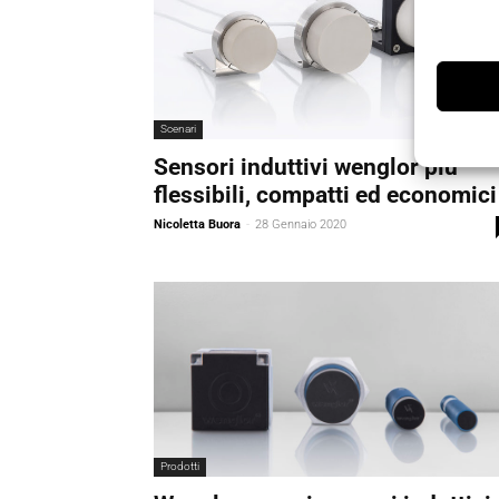
Scenari
Sensori induttivi wenglor più
flessibili, compatti ed economici
Nicoletta Buora
-
28 Gennaio 2020
Prodotti