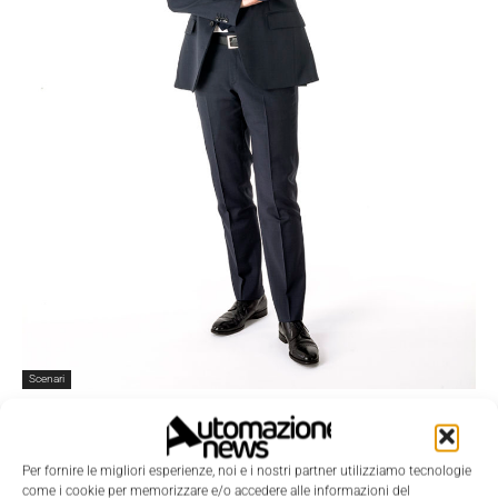
Scenari
Interroll sostiene il seminario Ehedg 2019
Nicoletta Buora
-
22 Ottobre 2019
0
Per fornire le migliori esperienze, noi e i nostri partner utilizziamo tecnologie
come i cookie per memorizzare e/o accedere alle informazioni del