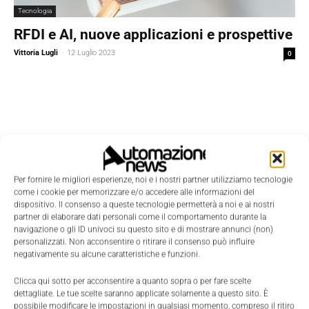
Tecnologia
RFDI e AI, nuove applicazioni e prospettive
Vittoria Lugli
-
12 Luglio 2023
0
Per fornire le migliori esperienze, noi e i nostri partner utilizziamo tecnologie
come i cookie per memorizzare e/o accedere alle informazioni del
dispositivo. Il consenso a queste tecnologie permetterà a noi e ai nostri
partner di elaborare dati personali come il comportamento durante la
navigazione o gli ID univoci su questo sito e di mostrare annunci (non)
personalizzati. Non acconsentire o ritirare il consenso può influire
negativamente su alcune caratteristiche e funzioni.
Clicca qui sotto per acconsentire a quanto sopra o per fare scelte
dettagliate. Le tue scelte saranno applicate solamente a questo sito. È
Edicola
possibile modificare le impostazioni in qualsiasi momento, compreso il ritiro