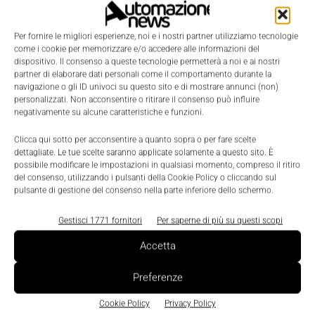
Per fornire le migliori esperienze, noi e i nostri partner utilizziamo tecnologie
come i cookie per memorizzare e/o accedere alle informazioni del
dispositivo. Il consenso a queste tecnologie permetterà a noi e ai nostri
partner di elaborare dati personali come il comportamento durante la
navigazione o gli ID univoci su questo sito e di mostrare annunci (non)
personalizzati. Non acconsentire o ritirare il consenso può influire
negativamente su alcune caratteristiche e funzioni.
Clicca qui sotto per acconsentire a quanto sopra o per fare scelte
dettagliate. Le tue scelte saranno applicate solamente a questo sito. È
possibile modificare le impostazioni in qualsiasi momento, compreso il ritiro
del consenso, utilizzando i pulsanti della Cookie Policy o cliccando sul
pulsante di gestione del consenso nella parte inferiore dello schermo.
Gestisci 1771 fornitori
Per saperne di più su questi scopi
LEGGI LA RIVISTA ⇢
Accetta
Preferenze
Cookie Policy
Privacy Policy