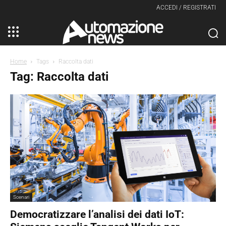
ACCEDI / REGISTRATI
Home
Tags
Raccolta dati
Tag: Raccolta dati
Scenari
Democratizzare l’analisi dei dati IoT: