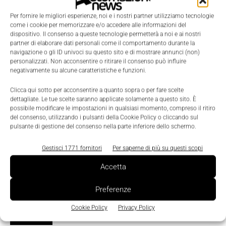
Dispositivo smart dalla dimensione
Per fornire le migliori esperienze, noi e i nostri partner utilizziamo tecnologie
tascabile per la raccolta dati
come i cookie per memorizzare e/o accedere alle informazioni del
La Redazione
-
17 Aprile 2012
0
dispositivo. Il consenso a queste tecnologie permetterà a noi e ai nostri
partner di elaborare dati personali come il comportamento durante la
navigazione o gli ID univoci su questo sito e di mostrare annunci (non)
personalizzati. Non acconsentire o ritirare il consenso può influire
negativamente su alcune caratteristiche e funzioni.
Clicca qui sotto per acconsentire a quanto sopra o per fare scelte
dettagliate. Le tue scelte saranno applicate solamente a questo sito. È
possibile modificare le impostazioni in qualsiasi momento, compreso il ritiro
del consenso, utilizzando i pulsanti della Cookie Policy o cliccando sul
pulsante di gestione del consenso nella parte inferiore dello schermo.
Gestisci 1771 fornitori
Per saperne di più su questi scopi
Accetta
Preferenze
Cookie Policy
Privacy Policy
Edicola