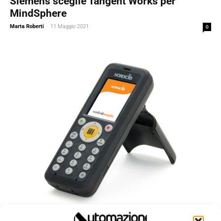
Siemens sceglie Tangent Works per
MindSphere
Marta Roberti
-
11 Maggio 2021
0
Prodotti