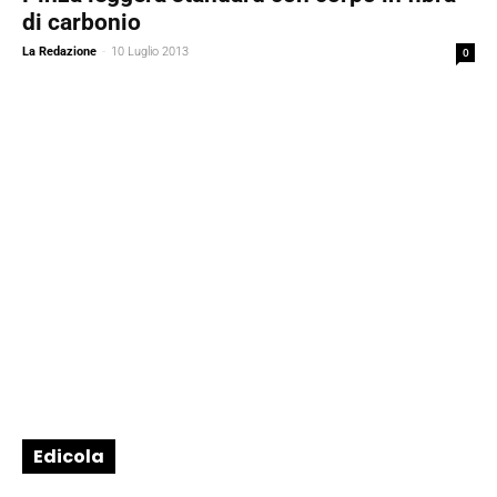
di carbonio
La Redazione
-
10 Luglio 2013
0
Edicola