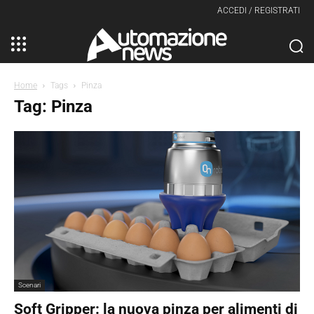
ACCEDI / REGISTRATI
Home
Tags
Pinza
Tag: Pinza
Scenari
Soft Gripper: la nuova pinza per alimenti di