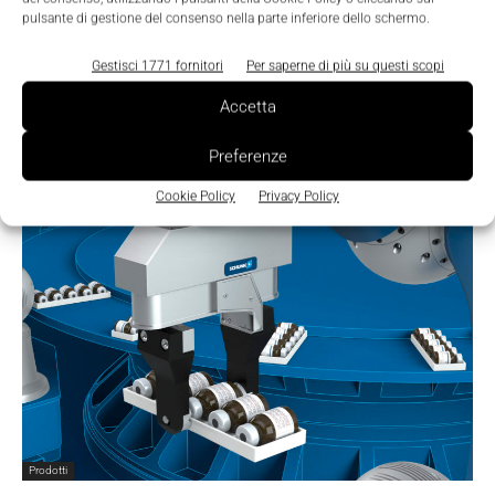
pulsante di gestione del consenso nella parte inferiore dello schermo.
Scenari
Gestisci 1771 fornitori
Per saperne di più su questi scopi
A Schunk l’Hermes Award 2017
Accetta
Nicoletta Buora
-
27 Aprile 2017
0
Preferenze
Cookie Policy
Privacy Policy
Prodotti