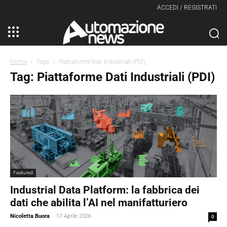
ACCEDI / REGISTRATI
Home
Tags
Piattaforme Dati Industriali (PDI)
Tag: Piattaforme Dati Industriali (PDI)
Featured
Industrial Data Platform: la fabbrica dei
dati che abilita l’AI nel manifatturiero
Nicoletta Buora
-
17 Aprile 2026
0