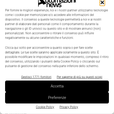
Scenari
Per fornire le migliori esperienze, noi e i nostri partner utilizziamo tecnologie
Il petrolio rimane la prima fonte di energia
come i cookie per memorizzare e/o accedere alle informazioni del
dispositivo. Il consenso a queste tecnologie permetterà a noi e ai nostri
Massimiliano Cassinelli
-
2 Settembre 2015
0
partner di elaborare dati personali come il comportamento durante la
navigazione o gli ID univoci su questo sito e di mostrare annunci (non)
personalizzati. Non acconsentire o ritirare il consenso può influire
negativamente su alcune caratteristiche e funzioni.
Clicca qui sotto per acconsentire a quanto sopra o per fare scelte
dettagliate. Le tue scelte saranno applicate solamente a questo sito. È
possibile modificare le impostazioni in qualsiasi momento, compreso il ritiro
del consenso, utilizzando i pulsanti della Cookie Policy o cliccando sul
pulsante di gestione del consenso nella parte inferiore dello schermo.
Gestisci 1771 fornitori
Per saperne di più su questi scopi
Accetta
Preferenze
Cookie Policy
Privacy Policy
Edicola