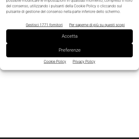
Edicola
possibile modificare le impostazioni in qualsiasi momento, compreso il ritiro
del consenso, utilizzando i pulsanti della Cookie Policy o cliccando sul
pulsante di gestione del consenso nella parte inferiore dello schermo.
Gestisci 1771 fornitori
Per saperne di più su questi scopi
Accetta
Preferenze
Cookie Policy
Privacy Policy