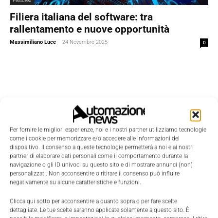
Featured
Filiera italiana del software: tra
rallentamento e nuove opportunità
Massimiliano Luce
-
24 Novembre 2025
0
Per fornire le migliori esperienze, noi e i nostri partner utilizziamo tecnologie
come i cookie per memorizzare e/o accedere alle informazioni del
dispositivo. Il consenso a queste tecnologie permetterà a noi e ai nostri
partner di elaborare dati personali come il comportamento durante la
navigazione o gli ID univoci su questo sito e di mostrare annunci (non)
personalizzati. Non acconsentire o ritirare il consenso può influire
negativamente su alcune caratteristiche e funzioni.
Clicca qui sotto per acconsentire a quanto sopra o per fare scelte
dettagliate. Le tue scelte saranno applicate solamente a questo sito. È