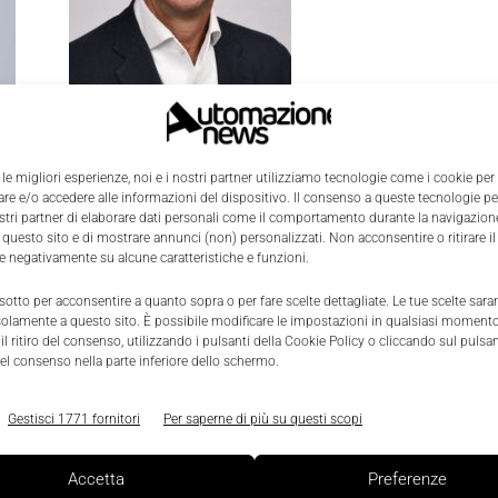
Scenari
 le migliori esperienze, noi e i nostri partner utilizziamo tecnologie come i cookie per
Cisco Italia: Gianmatteo Manghi è
0
e e/o accedere alle informazioni del dispositivo. Il consenso a queste tecnologie p
ostri partner di elaborare dati personali come il comportamento durante la navigazione
il nuovo amministratore delegato
 questo sito e di mostrare annunci (non) personalizzati. Non acconsentire o ritirare 
re negativamente su alcune caratteristiche e funzioni.
Nicoletta Buora
-
9 Aprile 2021
0
 sotto per acconsentire a quanto sopra o per fare scelte dettagliate. Le tue scelte sar
solamente a questo sito. È possibile modificare le impostazioni in qualsiasi momento
l ritiro del consenso, utilizzando i pulsanti della Cookie Policy o cliccando sul pulsan
el consenso nella parte inferiore dello schermo.
Gestisci 1771 fornitori
Per saperne di più su questi scopi
Accetta
Preferenze