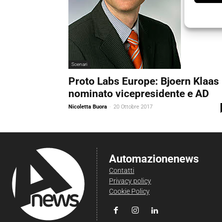
Scenari
Proto Labs Europe: Bjoern Klaas
nominato vicepresidente e AD
Nicoletta Buora
-
20 Ottobre 2017
Automazionenews
Contatti
Privacy policy
Cookie Policy