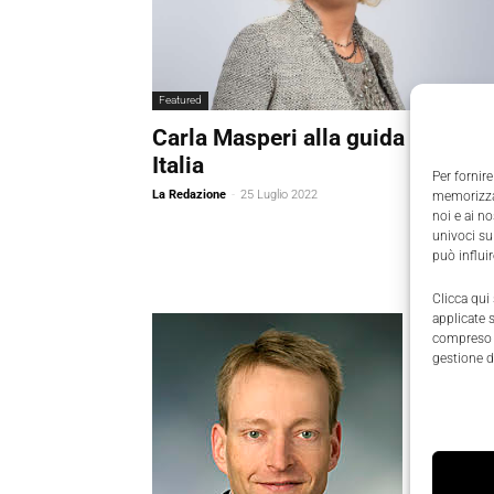
Featured
Carla Masperi alla guida di Sap
Italia
Per fornire
La Redazione
-
25 Luglio 2022
memorizzar
noi e ai n
univoci su
può influi
Clicca qui
applicate 
compreso i
gestione d