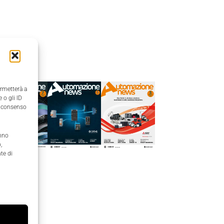
Edicola
ermetterà a
 o gli ID
il consenso
anno
,
te di