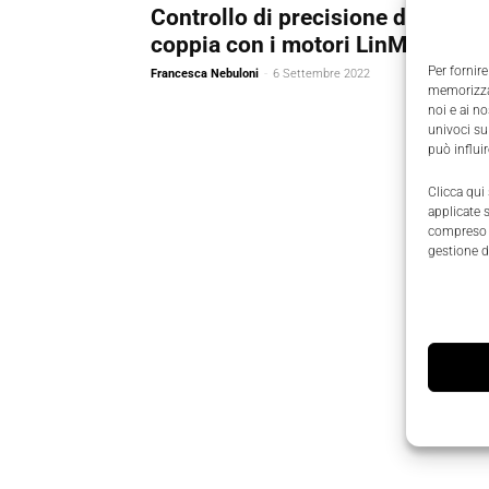
Controllo di precisione di forza 
coppia con i motori LinMot
Per fornire
Francesca Nebuloni
-
6 Settembre 2022
memorizzar
noi e ai n
univoci su
può influi
Clicca qui
applicate 
compreso i
gestione d