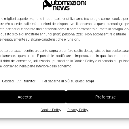
e
Controllo di precisione di forza e
coppia con i motori PR02 LinMot
di Pamoco
 le migliori esperienze, noi e i nostri partner utilizziamo tecnologie come i cookie per
0
e e/o accedere alle informazioni del dispositivo. Il consenso a queste tecnologie p
Francesca Nebuloni
-
1 Giugno 2022
0
ostri partner di elaborare dati personali come il comportamento durante la navigazione
 questo sito e di mostrare annunci (non) personalizzati. Non acconsentire o ritirare 
re negativamente su alcune caratteristiche e funzioni.
 sotto per acconsentire a quanto sopra o per fare scelte dettagliate. Le tue scelte sar
solamente a questo sito. È possibile modificare le impostazioni in qualsiasi momento
l ritiro del consenso, utilizzando i pulsanti della Cookie Policy o cliccando sul pulsan
el consenso nella parte inferiore dello schermo.
Gestisci 1771 fornitori
Per saperne di più su questi scopi
Accetta
Preferenze
Cookie Policy
Privacy Policy