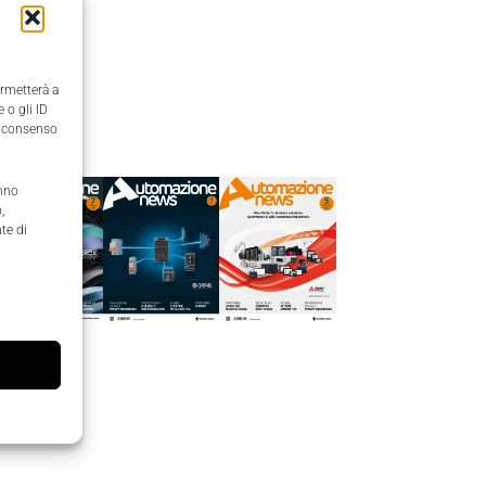
ermetterà a
 o gli ID
Edicola
il consenso
anno
,
te di